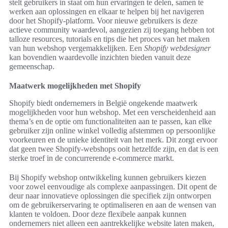
stelt gebruikers in staat om hun ervaringen te delen, samen te
werken aan oplossingen en elkaar te helpen bij het navigeren
door het Shopify-platform. Voor nieuwe gebruikers is deze
actieve community waardevol, aangezien zij toegang hebben tot
talloze resources, tutorials en tips die het proces van het maken
van hun webshop vergemakkelijken. Een
Shopify webdesigner
kan bovendien waardevolle inzichten bieden vanuit deze
gemeenschap.
Maatwerk mogelijkheden met Shopify
Shopify biedt ondernemers in België ongekende maatwerk
mogelijkheden voor hun webshop. Met een verscheidenheid aan
thema’s en de optie om functionaliteiten aan te passen, kan elke
gebruiker zijn online winkel volledig afstemmen op persoonlijke
voorkeuren en de unieke identiteit van het merk. Dit zorgt ervoor
dat geen twee Shopify-webshops ooit hetzelfde zijn, en dat is een
sterke troef in de concurrerende e-commerce markt.
Bij Shopify webshop ontwikkeling kunnen gebruikers kiezen
voor zowel eenvoudige als complexe aanpassingen. Dit opent de
deur naar innovatieve oplossingen die specifiek zijn ontworpen
om de gebruikerservaring te optimaliseren en aan de wensen van
klanten te voldoen. Door deze flexibele aanpak kunnen
ondernemers niet alleen een aantrekkelijke website laten maken,