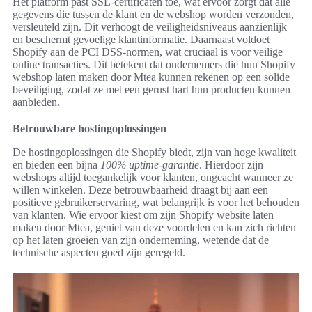
Het platform past SSL-certificaten toe, wat ervoor zorgt dat alle
gegevens die tussen de klant en de webshop worden verzonden,
versleuteld zijn. Dit verhoogt de veiligheidsniveaus aanzienlijk
en beschermt gevoelige klantinformatie. Daarnaast voldoet
Shopify aan de PCI DSS-normen, wat cruciaal is voor veilige
online transacties. Dit betekent dat ondernemers die hun Shopify
webshop laten maken door Mtea kunnen rekenen op een solide
beveiliging, zodat ze met een gerust hart hun producten kunnen
aanbieden.
Betrouwbare hostingoplossingen
De hostingoplossingen die Shopify biedt, zijn van hoge kwaliteit
en bieden een bijna
100% uptime-garantie
. Hierdoor zijn
webshops altijd toegankelijk voor klanten, ongeacht wanneer ze
willen winkelen. Deze betrouwbaarheid draagt bij aan een
positieve gebruikerservaring, wat belangrijk is voor het behouden
van klanten. Wie ervoor kiest om zijn Shopify website laten
maken door Mtea, geniet van deze voordelen en kan zich richten
op het laten groeien van zijn onderneming, wetende dat de
technische aspecten goed zijn geregeld.