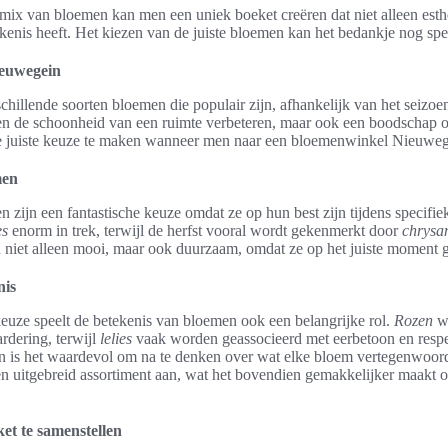
ix van bloemen kan men een uniek boeket creëren dat niet alleen esthet
kenis heeft. Het kiezen van de juiste bloemen kan het bedankje nog spe
ieuwegein
chillende soorten bloemen die populair zijn, afhankelijk van het seizoe
en de schoonheid van een ruimte verbeteren, maar ook een boodschap o
de juiste keuze te maken wanneer men naar een bloemenwinkel Nieuweg
men
ijn een fantastische keuze omdat ze op hun best zijn tijdens specifiek
es
enorm in trek, terwijl de herfst vooral wordt gekenmerkt door
chrysa
n niet alleen mooi, maar ook duurzaam, omdat ze op het juiste moment
nis
uze speelt de betekenis van bloemen ook een belangrijke rol.
Rozen
wo
rdering, terwijl
lelies
vaak worden geassocieerd met eerbetoon en respec
 is het waardevol om na te denken over wat elke bloem vertegenwoord
 uitgebreid assortiment aan, wat het bovendien gemakkelijker maakt 
et te samenstellen