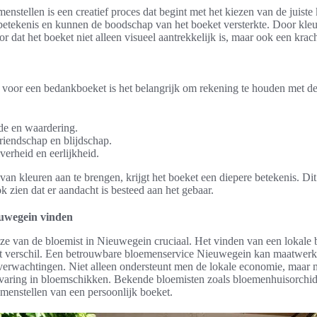
enstellen is een creatief proces dat begint met het kiezen van de juist
betekenis en kunnen de boodschap van het boeket versterkte. Door kleu
or dat het boeket niet alleen visueel aantrekkelijk is, maar ook een krac
n voor een bedankboeket is het belangrijk om rekening te houden met de
fde en waardering.
riendschap en blijdschap.
verheid en eerlijkheid.
van kleuren aan te brengen, krijgt het boeket een diepere betekenis. Dit 
ok zien dat er aandacht is besteed aan het gebaar.
euwegein vinden
ze van de bloemist in Nieuwegein cruciaal. Het vinden van een lokale b
 het verschil. Een betrouwbare bloemenservice Nieuwegein kan maatwerk
 verwachtingen. Niet alleen ondersteunt men de lokale economie, maar m
rvaring in bloemschikken. Bekende bloemisten zoals bloemenhuisorchid
menstellen van een persoonlijk boeket.