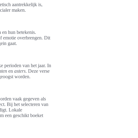
isch aantrekkelijk is,
cialer maken.
n en hun betekenis.
f emotie overbrengen. Dit
ein gaat.
e perioden van het jaar. In
nten
en
asters
. Deze verse
 geoogst worden.
rden vaak gegeven als
t. Bij het selecteren van
igt. Lokale
om een geschikt boeket