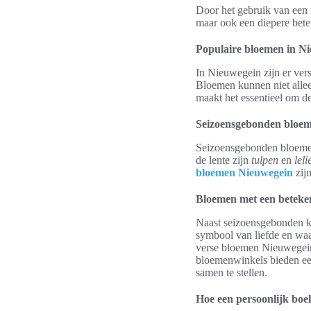
Door het gebruik van een m
maar ook een diepere bete
Populaire bloemen in N
In Nieuwegein zijn er vers
Bloemen kunnen niet alle
maakt het essentieel om 
Seizoensgebonden bloe
Seizoensgebonden bloemen z
de lente zijn
tulpen
en
leli
bloemen Nieuwegein
zij
Bloemen met een beteke
Naast seizoensgebonden ke
symbool van liefde en waa
verse bloemen Nieuwegein
bloemenwinkels bieden een
samen te stellen.
Hoe een persoonlijk boek