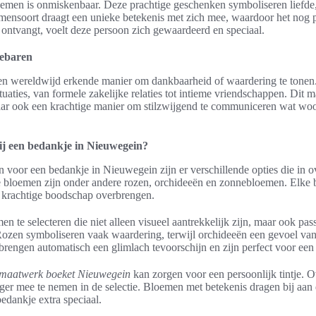
emen is onmiskenbaar. Deze prachtige geschenken symboliseren liefde,
mensoort draagt een unieke betekenis met zich mee, waardoor het nog p
ntvangt, voelt deze persoon zich gewaardeerd en speciaal.
gebaren
een wereldwijd erkende manier om dankbaarheid of waardering te tonen
tuaties, van formele zakelijke relaties tot intieme vriendschappen. Dit 
aar ook een krachtige manier om stilzwijgend te communiceren wat wo
ij een bedankje in Nieuwegein?
n voor een bedankje in Nieuwegein zijn er verschillende opties die i
bloemen zijn onder andere rozen, orchideeën en zonnebloemen. Elke b
 krachtige boodschap overbrengen.
n te selecteren die niet alleen visueel aantrekkelijk zijn, maar ook pass
 Rozen symboliseren vaak waardering, terwijl orchideeën een gevoel van
brengen automatisch een glimlach tevoorschijn en zijn perfect voor ee
maatwerk boeket Nieuwegein
kan zorgen voor een persoonlijk tintje.
er mee te nemen in de selectie. Bloemen met betekenis dragen bij aan
edankje extra speciaal.