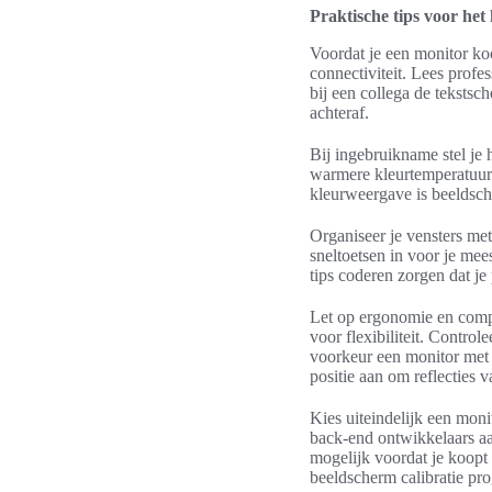
Praktische tips voor het 
Voordat je een monitor koo
connectiviteit. Lees prof
bij een collega de tekstsc
achteraf.
Bij ingebruikname stel je
warmere kleurtemperatuur
kleurweergave is beeldsch
Organiseer je vensters me
sneltoetsen in voor je mee
tips coderen zorgen dat je 
Let op ergonomie en compa
voor flexibiliteit. Control
voorkeur een monitor met
positie aan om reflecties 
Kies uiteindelijk een moni
back-end ontwikkelaars aan
mogelijk voordat je koopt
beeldscherm calibratie pr