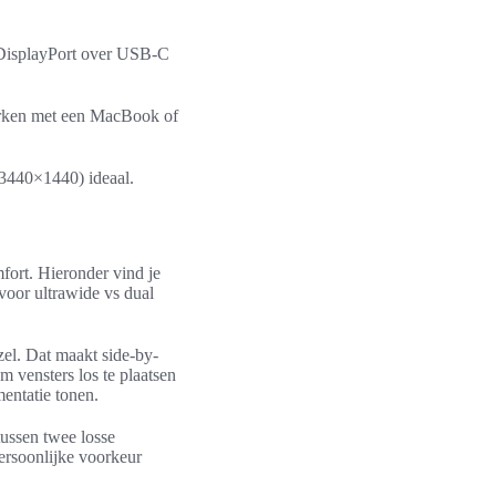
 DisplayPort over USB-C
erken met een MacBook of
3440×1440) ideaal.
ort. Hieronder vind je
voor ultrawide vs dual
el. Dat maakt side-by-
m vensters los te plaatsen
entatie tonen.
tussen twee losse
ersoonlijke voorkeur