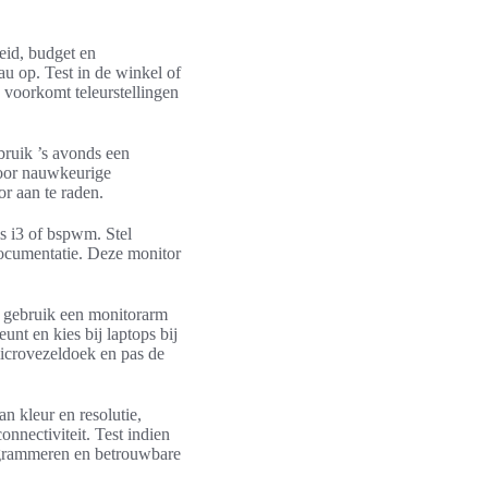
eid, budget en
u op. Test in de winkel of
n voorkomt teleurstellingen
bruik ’s avonds een
Voor nauwkeurige
r aan te raden.
s i3 of bspwm. Stel
 documentatie. Deze monitor
n gebruik een monitorarm
eunt en kies bij laptops bij
icrovezeldoek en pas de
n kleur en resolutie,
nnectiviteit. Test indien
rogrammeren en betrouwbare