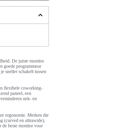
dheid. De juiste monitor
 Een goede programmeur
e sneller schakelt tussen
en flexibele coworking-
nzend paneel, een
 verminderen nek- en
bare ergonomie. Merken die
g (curved en ultrawide),
 de beste monitor voor