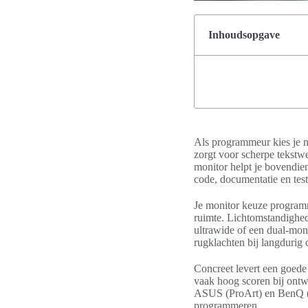
Inhoudsopgave
Als programmeur kies je ni
zorgt voor scherpe tekstw
monitor helpt je bovendien
code, documentatie en te
Je monitor keuze programm
ruimte. Lichtomstandighed
ultrawide of een dual-mon
rugklachten bij langdurig 
Concreet levert een goede
vaak hoog scoren bij ontw
ASUS (ProArt) en BenQ (P
programmeren.