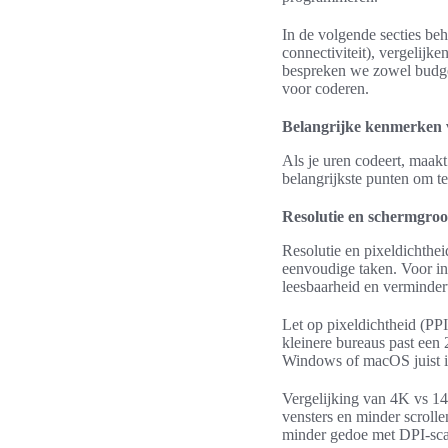
In de volgende secties be
connectiviteit), vergelij
bespreken we zowel budge
voor coderen.
Belangrijke kenmerken
Als je uren codeert, maakt
belangrijkste punten om te
Resolutie en schermgroot
Resolutie en pixeldichthe
eenvoudige taken. Voor in
leesbaarheid en verminde
Let op pixeldichtheid (PP
kleinere bureaus past een
Windows of macOS juist in
Vergelijking van 4K vs 14
vensters en minder scroll
minder gedoe met DPI-sca