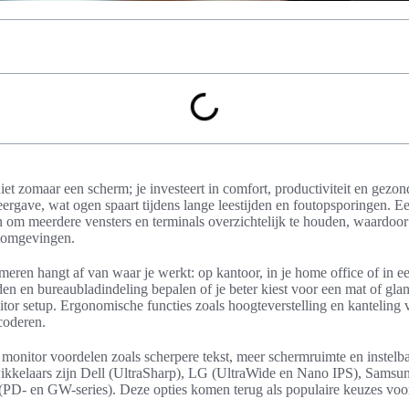
et zomaar een scherm; je investeert in comfort, productiviteit en gezon
eergave, wat ogen spaart tijdens lange leestijden en foutopsporingen.
 om meerdere vensters en terminals overzichtelijk te houden, waardoor j
stomgevingen.
eren hangt af van waar je werkt: op kantoor, in je home office of in e
en en bureaubladindeling bepalen of je beter kiest voor een mat of gla
itor setup. Ergonomische functies zoals hoogteverstelling en kanteling
coderen.
 monitor voordelen zoals scherpere tekst, meer schermruimte en instel
ikkelaars zijn Dell (UltraSharp), LG (UltraWide en Nano IPS), Samsun
D- en GW-series). Deze opties komen terug als populaire keuzes voor