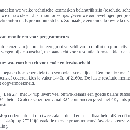
handelen we welke technische kenmerken belangrijk zijn (resolutie, sc
ken we ultrawide en dual-monitor setups, geven we aanbevelingen per pr
tmonitoren als premiummodellen. Zo maak je een onderbouwde keuze 
 van monitoren voor programmeurs
 de keuze van je monitor een groot verschil voor comfort en productivit
 wegen bij de aanschaf, met aandacht voor resolutie, formaat, kleur en 
te: waarom het telt voor code en leesbaarheid
id bepalen hoe scherp tekst en symbolen verschijnen. Een monitor met 
tensief coderen kies je vaker 1440p of 2160p. De juiste resolutie moni
rt oogvermoeidheid.
I). Een 27″ met 1440p levert veel ontwikkelaars een goede balans tusse
 24″ beter. Grotere schermen vanaf 32″ combineren goed met 4K, mits je
stelt.
40p coderen draait om twee zaken: detail en schaalbaarheid. 4K geeft 
en. 1440p op 27″ blijft vaak de meeste programmeurs’ favoriete keuze v
ling.