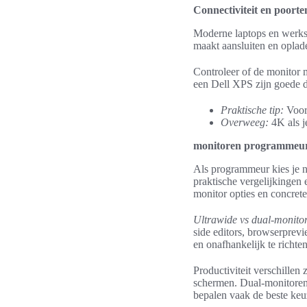
Connectiviteit en poort
Moderne laptops en werks
maakt aansluiten en oplad
Controleer of de monitor
een Dell XPS zijn goede 
Praktische tip:
Voor
Overweeg:
4K als j
monitoren programmeu
Als programmeur kies je n
praktische vergelijkingen
monitor opties en concrete
Ultrawide vs dual-monitor
side editors, browserprevi
en onafhankelijk te richt
Productiviteit verschillen
schermen. Dual-monitoren 
bepalen vaak de beste keu