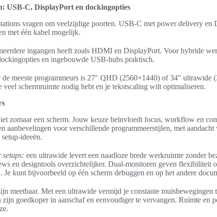
en: USB-C, DisplayPort en dockingopties
tations vragen om veelzijdige poorten. USB-C met power delivery en
en met één kabel mogelijk.
 meerdere ingangen heeft zoals HDMI en DisplayPort. Voor hybride w
dockingopties en ingebouwde USB-hubs praktisch.
 de meeste programmeurs is 27″ QHD (2560×1440) of 34″ ultrawide (
e veel schermruimte nodig hebt en je tekstscaling wilt optimaliseren.
rs
iet zomaar een scherm. Jouw keuze beïnvloedt focus, workflow en comf
 en aanbevelingen voor verschillende programmeerstijlen, met aandacht 
 setup-ideeën.
 setups:
een ultrawide levert een naadloze brede werkruimte zonder bez
ews en designtools overzichtelijker. Dual-monitoren geven flexibiliteit o
en. Je kunt bijvoorbeeld op één scherm debuggen en op het andere docum
 zijn meetbaar. Met een ultrawide vermijd je constante muisbewegingen 
zijn goedkoper in aanschaf en eenvoudiger te vervangen. Ruimte en p
ze.