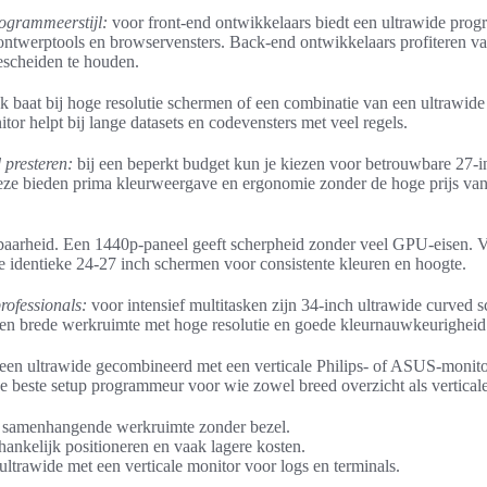
ogrammeerstijl:
voor front-end ontwikkelaars biedt een ultrawide pro
d ontwerptools en browservensters. Back-end ontwikkelaars profiteren v
gescheiden te houden.
k baat bij hoge resolutie schermen of een combinatie van een ultrawide 
tor helpt bij lange datasets en codevensters met veel regels.
 presteren:
bij een beperkt budget kun je kiezen voor betrouwbare 27-
ze bieden prima kleurweergave en ergonomie zonder de hoge prijs van
elbaarheid. Een 1440p-paneel geeft scherpheid zonder veel GPU-eisen. V
e identieke 24-27 inch schermen voor consistente kleuren en hoogte.
ofessionals:
voor intensief multitasken zijn 34-inch ultrawide curved
en brede werkruimte met hoge resolutie en goede kleurnauwkeurigheid
s een ultrawide gecombineerd met een verticale Philips- of ASUS-monit
e beste setup programmeur voor wie zowel breed overzicht als verticale
: samenhangende werkruimte zonder bezel.
hankelijk positioneren en vaak lagere kosten.
ultrawide met een verticale monitor voor logs en terminals.