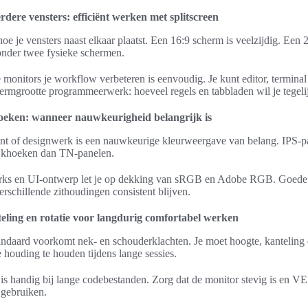
ere vensters: efficiënt werken met splitscreen
e je vensters naast elkaar plaatst. Een 16:9 scherm is veelzijdig. Een 2
onder twee fysieke schermen.
monitors je workflow verbeteren is eenvoudig. Je kunt editor, terminal
rmgrootte programmeerwerk: hoeveel regels en tabbladen wil je tegelijk
oeken: wanneer nauwkeurigheid belangrijk is
nt of designwerk is een nauwkeurige kleurweergave van belang. IPS-p
ijkhoeken dan TN-panelen.
rks en UI-ontwerp let je op dekking van sRGB en Adobe RGB. Goede 
rschillende zithoudingen consistent blijven.
eling en rotatie voor langdurig comfortabel werken
andaard voorkomt nek- en schouderklachten. Je moet hoogte, kanteling 
 houding te houden tijdens lange sessies.
 is handig bij lange codebestanden. Zorg dat de monitor stevig is en 
 gebruiken.