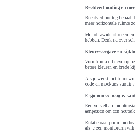
Beeldverhouding en meerd
Beeldverhouding bepaalt ho
meer horizontale ruimte z
Met ultrawide of meerdere 
hebben. Denk na over sche
Kleurweergave en kijkh
Voor front-end developme
betere kleuren en brede k
Als je werkt met framewo
code en mockups vanuit ve
Ergonomie: hoogte, kant
Een verstelbare monitorst
aanpassen om een neutrale
Rotatie naar portretmodus
als je een monitorarm wilt