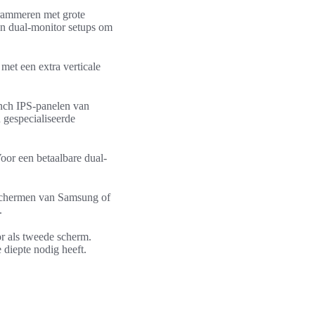
grammeren met grote
an dual-monitor setups om
met een extra verticale
inch IPS-panelen van
 gespecialiseerde
oor een betaalbare dual-
 schermen van Samsung of
.
or als tweede scherm.
 diepte nodig heeft.