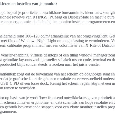
kiezen en instellen van je monitor
pt, bepaal je prioriteiten: beschikbare bureauruimte, kleurnauwkeurigh
essionele reviews van RTINGS, PCMag en DisplayMate en meet je burea
herpte en ergonomie; dat helpt bij het monitor instellen programmeren e
 helderheid rond 100–120 cd/m² afhankelijk van het omgevingslicht. Ge
 met f.lux of Windows Night Light om oogbelasting te verminderen. 
erm calibratie programmeur met een colorimeter van X-Rite of Datacolo
t venster-snapping, virtuele desktops of een tiling window manager zoal
st gebruikte lay-outs zodat je sneller schakelt tussen code, terminal en
productief blijft zonder steeds te zoeken naar het juiste venster.
tibiliteit: zorg dat de bovenkant van het scherm op ooghoogte staat e
eer dat je grafische kaart de gekozen resolutie en ververssnelheid onderst
 USB-C PD of een losse dock. Reinig het scherm regelmatig met een m
van ramen te vermijden.
tor op basis van je workflow: front-end ontwikkelaars geven prioriteit aa
 schermruimte en ergonomie, en data scientists aan hoge resolutie en co
 en gebruik bovenstaande stappen voor een vlotte monitor instellen p
ogrammeur.