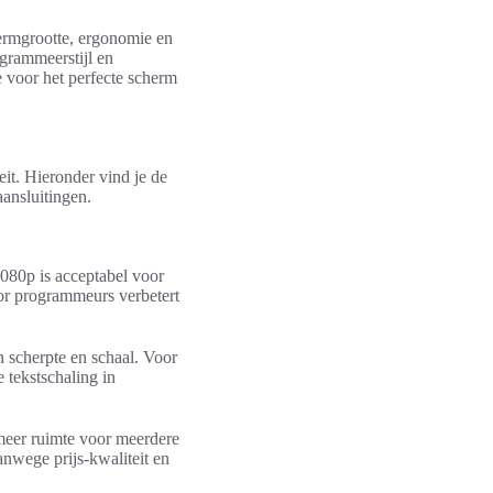
hermgrootte, ergonomie en
ogrammeerstijl en
voor het perfecte scherm
eit. Hieronder vind je de
aansluitingen.
1080p is acceptabel voor
tor programmeurs verbetert
n scherpte en schaal. Voor
 tekstschaling in
meer ruimte voor meerdere
anwege prijs-kwaliteit en