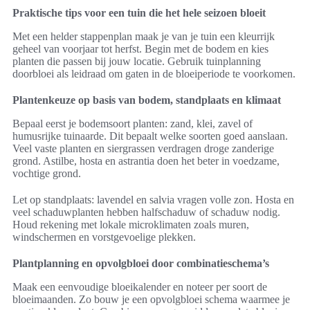
Praktische tips voor een tuin die het hele seizoen bloeit
Met een helder stappenplan maak je van je tuin een kleurrijk
geheel van voorjaar tot herfst. Begin met de bodem en kies
planten die passen bij jouw locatie. Gebruik tuinplanning
doorbloei als leidraad om gaten in de bloeiperiode te voorkomen.
Plantenkeuze op basis van bodem, standplaats en klimaat
Bepaal eerst je bodemsoort planten: zand, klei, zavel of
humusrijke tuinaarde. Dit bepaalt welke soorten goed aanslaan.
Veel vaste planten en siergrassen verdragen droge zanderige
grond. Astilbe, hosta en astrantia doen het beter in voedzame,
vochtige grond.
Let op standplaats: lavendel en salvia vragen volle zon. Hosta en
veel schaduwplanten hebben halfschaduw of schaduw nodig.
Houd rekening met lokale microklimaten zoals muren,
windschermen en vorstgevoelige plekken.
Plantplanning en opvolgbloei door combinatieschema’s
Maak een eenvoudige bloeikalender en noteer per soort de
bloeimaanden. Zo bouw je een opvolgbloei schema waarmee je