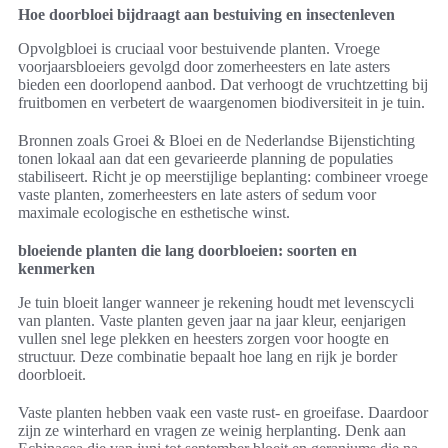
Hoe doorbloei bijdraagt aan bestuiving en insectenleven
Opvolgbloei is cruciaal voor bestuivende planten. Vroege
voorjaarsbloeiers gevolgd door zomerheesters en late asters
bieden een doorlopend aanbod. Dat verhoogt de vruchtzetting bij
fruitbomen en verbetert de waargenomen biodiversiteit in je tuin.
Bronnen zoals Groei & Bloei en de Nederlandse Bijenstichting
tonen lokaal aan dat een gevarieerde planning de populaties
stabiliseert. Richt je op meerstijlige beplanting: combineer vroege
vaste planten, zomerheesters en late asters of sedum voor
maximale ecologische en esthetische winst.
bloeiende planten die lang doorbloeien: soorten en
kenmerken
Je tuin bloeit langer wanneer je rekening houdt met levenscycli
van planten. Vaste planten geven jaar na jaar kleur, eenjarigen
vullen snel lege plekken en heesters zorgen voor hoogte en
structuur. Deze combinatie bepaalt hoe lang en rijk je border
doorbloeit.
Vaste planten hebben vaak een vaste rust- en groeifase. Daardoor
zijn ze winterhard en vragen ze weinig herplanting. Denk aan