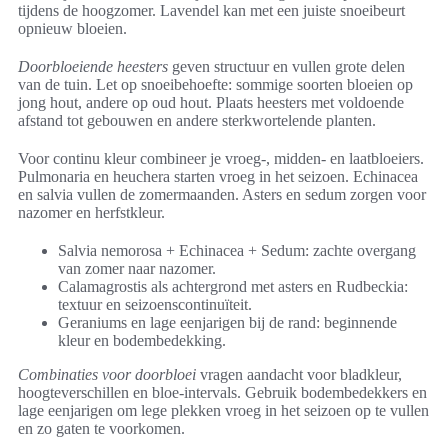
tijdens de hoogzomer. Lavendel kan met een juiste snoeibeurt
opnieuw bloeien.
Doorbloeiende heesters
geven structuur en vullen grote delen
van de tuin. Let op snoeibehoefte: sommige soorten bloeien op
jong hout, andere op oud hout. Plaats heesters met voldoende
afstand tot gebouwen en andere sterkwortelende planten.
Voor continu kleur combineer je vroeg-, midden- en laatbloeiers.
Pulmonaria en heuchera starten vroeg in het seizoen. Echinacea
en salvia vullen de zomermaanden. Asters en sedum zorgen voor
nazomer en herfstkleur.
Salvia nemorosa + Echinacea + Sedum: zachte overgang
van zomer naar nazomer.
Calamagrostis als achtergrond met asters en Rudbeckia:
textuur en seizoenscontinuïteit.
Geraniums en lage eenjarigen bij de rand: beginnende
kleur en bodembedekking.
Combinaties voor doorbloei
vragen aandacht voor bladkleur,
hoogteverschillen en bloe-intervals. Gebruik bodembedekkers en
lage eenjarigen om lege plekken vroeg in het seizoen op te vullen
en zo gaten te voorkomen.