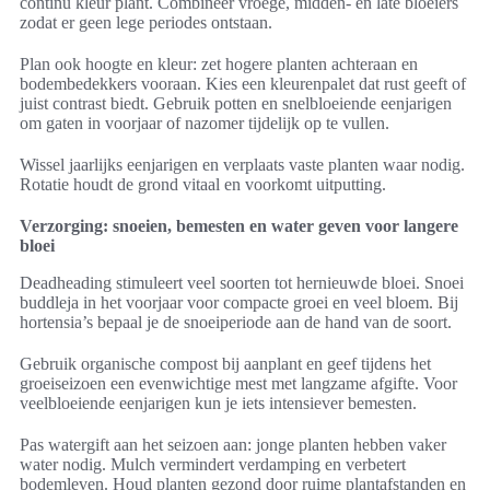
continu kleur plant. Combineer vroege, midden- en late bloeiers
zodat er geen lege periodes ontstaan.
Plan ook hoogte en kleur: zet hogere planten achteraan en
bodembedekkers vooraan. Kies een kleurenpalet dat rust geeft of
juist contrast biedt. Gebruik potten en snelbloeiende eenjarigen
om gaten in voorjaar of nazomer tijdelijk op te vullen.
Wissel jaarlijks eenjarigen en verplaats vaste planten waar nodig.
Rotatie houdt de grond vitaal en voorkomt uitputting.
Verzorging: snoeien, bemesten en water geven voor langere
bloei
Deadheading stimuleert veel soorten tot hernieuwde bloei. Snoei
buddleja in het voorjaar voor compacte groei en veel bloem. Bij
hortensia’s bepaal je de snoeiperiode aan de hand van de soort.
Gebruik organische compost bij aanplant en geef tijdens het
groeiseizoen een evenwichtige mest met langzame afgifte. Voor
veelbloeiende eenjarigen kun je iets intensiever bemesten.
Pas watergift aan het seizoen aan: jonge planten hebben vaker
water nodig. Mulch vermindert verdamping en verbetert
bodemleven. Houd planten gezond door ruime plantafstanden en