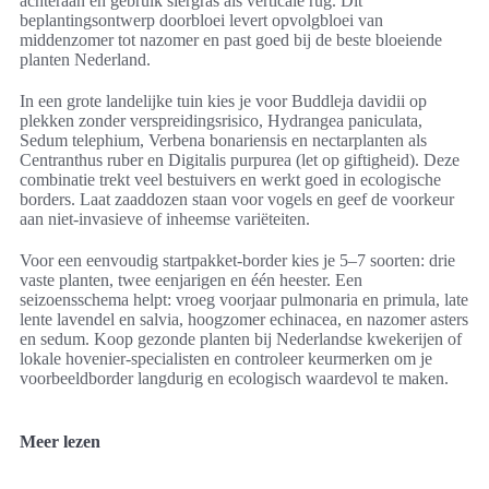
achteraan en gebruik siergras als verticale rug. Dit
beplantingsontwerp doorbloei levert opvolgbloei van
middenzomer tot nazomer en past goed bij de beste bloeiende
planten Nederland.
In een grote landelijke tuin kies je voor Buddleja davidii op
plekken zonder verspreidingsrisico, Hydrangea paniculata,
Sedum telephium, Verbena bonariensis en nectarplanten als
Centranthus ruber en Digitalis purpurea (let op giftigheid). Deze
combinatie trekt veel bestuivers en werkt goed in ecologische
borders. Laat zaaddozen staan voor vogels en geef de voorkeur
aan niet-invasieve of inheemse variëteiten.
Voor een eenvoudig startpakket-border kies je 5–7 soorten: drie
vaste planten, twee eenjarigen en één heester. Een
seizoensschema helpt: vroeg voorjaar pulmonaria en primula, late
lente lavendel en salvia, hoogzomer echinacea, en nazomer asters
en sedum. Koop gezonde planten bij Nederlandse kwekerijen of
lokale hovenier-specialisten en controleer keurmerken om je
voorbeeldborder langdurig en ecologisch waardevol te maken.
Meer lezen