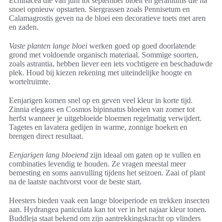
Echinacea die van juni tot september bloeit en geraniums die na
snoei opnieuw opstarten. Siergrassen zoals Pennisetum en
Calamagrostis geven na de bloei een decoratieve toets met aren
en zaden.
Vaste planten lange bloei
werken goed op goed doorlatende
grond met voldoende organisch materiaal. Sommige soorten,
zoals astrantia, hebben liever een iets vochtigere en beschaduwde
plek. Houd bij kiezen rekening met uiteindelijke hoogte en
wortelruimte.
Eenjarigen komen snel op en geven veel kleur in korte tijd.
Zinnia elegans en Cosmos bipinnatus bloeien van zomer tot
herfst wanneer je uitgebloeide bloemen regelmatig verwijdert.
Tagetes en lavatera gedijen in warme, zonnige hoeken en
brengen direct resultaat.
Eenjarigen lang bloeiend
zijn ideaal om gaten op te vullen en
combinaties levendig te houden. Ze vragen meestal meer
bemesting en soms aanvulling tijdens het seizoen. Zaai of plant
na de laatste nachtvorst voor de beste start.
Heesters bieden vaak een lange bloeiperiode en trekken insecten
aan. Hydrangea paniculata kan tot ver in het najaar kleur tonen.
Buddleja staat bekend om zijn aantrekkingskracht op vlinders