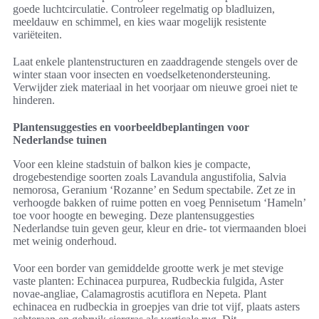
goede luchtcirculatie. Controleer regelmatig op bladluizen,
meeldauw en schimmel, en kies waar mogelijk resistente
variëteiten.
Laat enkele plantenstructuren en zaaddragende stengels over de
winter staan voor insecten en voedselketenondersteuning.
Verwijder ziek materiaal in het voorjaar om nieuwe groei niet te
hinderen.
Plantensuggesties en voorbeeldbeplantingen voor
Nederlandse tuinen
Voor een kleine stadstuin of balkon kies je compacte,
drogebestendige soorten zoals Lavandula angustifolia, Salvia
nemorosa, Geranium ‘Rozanne’ en Sedum spectabile. Zet ze in
verhoogde bakken of ruime potten en voeg Pennisetum ‘Hameln’
toe voor hoogte en beweging. Deze plantensuggesties
Nederlandse tuin geven geur, kleur en drie- tot viermaanden bloei
met weinig onderhoud.
Voor een border van gemiddelde grootte werk je met stevige
vaste planten: Echinacea purpurea, Rudbeckia fulgida, Aster
novae-angliae, Calamagrostis acutiflora en Nepeta. Plant
echinacea en rudbeckia in groepjes van drie tot vijf, plaats asters