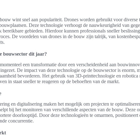
bouw wint snel aan populariteit. Drones worden gebruikt voor diverse t
bouwplaatsen. Deze technologie verhoogt de nauwkeurigheid van gege
k bereikbare gebieden. Hierdoor kunnen professionals sneller beslissin
oces. De voordelen van drones in de bouw zijn talrijk, van kostenbespa
ts.
e bouwsector dit jaar?
momenteel een transformatie door een verscheidenheid aan bouwinnov
 ingezet. De impact van deze technologie op de bouwsector is enorm, 
rzaamheid bevorderen. Het gebruik van 3D-printtechnologie en robotica r
ven in staat sneller te reageren op de behoeften van de markt.
e
ering en digitalisering maken het mogelijk om projecten te optimaliser
helpt bij het monitoren van verschillende aspecten van de bouw. Deze o
kortere doorlooptijd. Door deze technologieën te omarmen, positioneert
nde concurrentie.
rkt