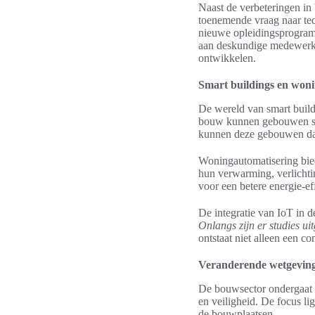
Naast de verbeteringen in
toenemende vraag naar tec
nieuwe opleidingsprogram
aan deskundige medewerker
ontwikkelen.
Smart buildings en won
De wereld van smart build
bouw kunnen gebouwen sli
kunnen deze gebouwen dat
Woningautomatisering bie
hun verwarming, verlichti
voor een betere energie-eff
De integratie van IoT in 
Onlangs zijn er studies ui
ontstaat niet alleen een 
Veranderende wetgevin
De bouwsector ondergaat 
en veiligheid. De focus li
de bouwplaatsen.