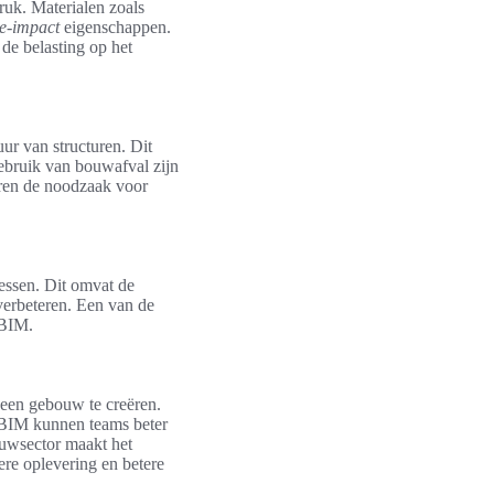
ruk. Materialen zoals
e-impact
eigenschappen.
de belasting op het
ur van structuren. Dit
gebruik van bouwafval zijn
ren de noodzaak voor
essen. Dit omvat de
verbeteren. Een van de
 BIM.
n een gebouw te creëren.
n BIM kunnen teams beter
ouwsector maakt het
lere oplevering en betere