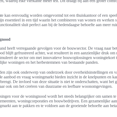
n, waarbij elke vierkante meter telt. Dit draagt bij aan een groter comf
mte kan eenvoudig worden omgevormd tot een thuiskantoor of een speel
ijn essentieel in een tijd waarin het combineren van wonen en werken s
nctionaliteit sluit perfect aan bij de hedendaagse behoefte aan meer rui
ngnood
nd heeft verregaande gevolgen voor de bouwsector. De vraag naar be
nbod blijft gefrustreerd achter, wat resulteert in een aanzienlijke druk 
timuleert de sector om met innovatieve bouwoplossingen woningtekort t
elijke woningen en het herbestemmen van bestaande panden.
en zijn ook onderwerp van onderzoek door overheidsinstellingen en 
 de aanbod en vraag woningmarkt bieden inzicht in de knelpunten en ka
ngt. De invloed van deze situatie is niet te onderschatten, want het g
ar ook om het creëren van duurzame en leefbare woonomgevingen.
ssingen voor de woningnood wordt het steeds belangrijker om samen te
gemeenten, woningcorporaties en bouwbedrijven. Een gezamenlijke aanp
markt aan te pakken en te voldoen aan de groeiende behoefte aan bet