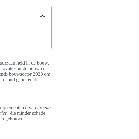
 duurzaamheid in de bouw,
innovaties in de bouw en
 trends bouwsector 2023 om
 in hand gaan, en de
t implementeren van
groene
alen
, die minder schade
 en gebouwd.