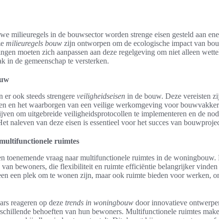
we milieuregels in de bouwsector worden strenge eisen gesteld aan ener
ze
milieuregels bouw
zijn ontworpen om de ecologische impact van bou
gen moeten zich aanpassen aan deze regelgeving om niet alleen wetteli
k in de gemeenschap te versterken.
ouw
n er ook steeds strengere
veiligheidseisen
in de bouw. Deze vereisten zij
len en het waarborgen van een veilige werkomgeving voor bouwvakke
ijven om uitgebreide veiligheidsprotocollen te implementeren en de nod
Het naleven van deze eisen is essentieel voor het succes van bouwproje
multifunctionele ruimtes
een toenemende vraag naar multifunctionele ruimtes in de woningbouw. 
van bewoners, die flexibiliteit en ruimte efficiëntie belangrijker vinden
en een plek om te wonen zijn, maar ook ruimte bieden voor werken, o
aars reageren op deze
trends in woningbouw
door innovatieve ontwerpen
rschillende behoeften van hun bewoners. Multifunctionele ruimtes mak