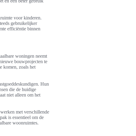
ort en een beter gebruik
ruimte voor kinderen.
teeds gebruikelijker
mte efficiëntie binnen
taalbare woningen neemt
om nieuwe bouwprojecten te
e komen, zoals het
vastgoeddeskundigen. Hun
nsen die de huidige
aat niet alleen om het
 werken met verschillende
ak is essentieel om de
aalbare woonruimtes.