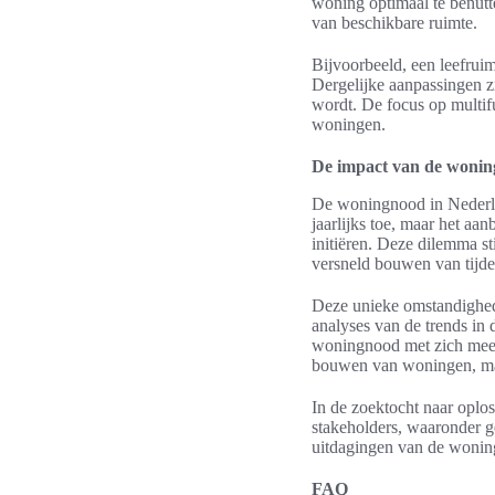
woning optimaal te benutte
van beschikbare ruimte.
Bijvoorbeeld, een leefrui
Dergelijke aanpassingen z
wordt. De focus op multifu
woningen.
De impact van de woni
De woningnood in Nederla
jaarlijks toe, maar het aa
initiëren. Deze dilemma s
versneld bouwen van tijd
Deze unieke omstandighed
analyses van de trends in
woningnood met zich meebre
bouwen van woningen, ma
In de zoektocht naar oplo
stakeholders, waaronder 
uitdagingen van de woning
FAQ