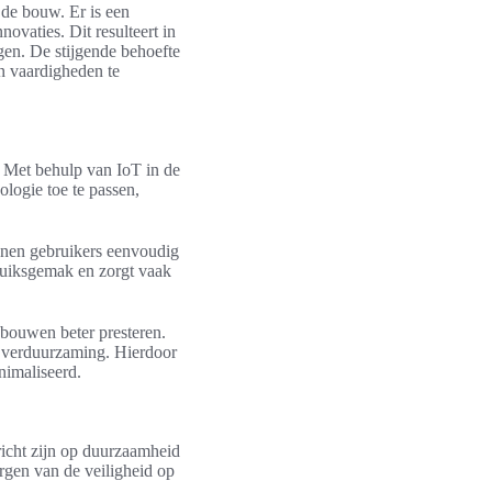
 de bouw. Er is een
vaties. Dit resulteert in
en. De stijgende behoefte
n vaardigheden te
. Met behulp van IoT in de
ogie toe te passen,
nnen gebruikers eenvoudig
ruiksgemak en zorgt vaak
ebouwen beter presteren.
t verduurzaming. Hierdoor
nimaliseerd.
icht zijn op duurzaamheid
orgen van de veiligheid op