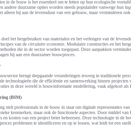
len in de bouw is het essentieel om te letten op hun ecologische voetafd
 en andere duurzame opties worden steeds populairder vanwege hun
lag
et alleen bij aan de levensduur van een gebouw, maar verminderen ook 
s doel het hergebruiken van materialen en het verlengen van de levensdu
principes van de
circulaire economie
. Modulaire constructies en het her
ethoden die in de sector worden toegepast. Deze aanpakken verminde
ragen bij aan een duurzamer bouwproces.
w
bouwsector brengt diepgaande veranderingen teweeg in traditionele proc
ende technologieën die de efficiëntie en samenwerking binnen projecten 
vaties in deze wereld is bouwinformatie modellering, vaak afgekort als
ring (BIM)
 stelt professionals in de bouw in staat om digitale representaties va
fysieke kenmerken, maar ook de functionele aspecten. Door middel va
s en kosten van een project beter beheersen. Deze technologie in de b
proces problemen te identificeren en op te lossen, wat leidt tot een snel