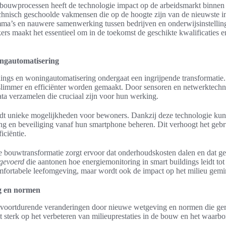
 bouwprocessen heeft de technologie impact op de arbeidsmarkt binnen
hnisch geschoolde vakmensen die op de hoogte zijn van de nieuwste inno
ma’s en nauwere samenwerking tussen bedrijven en onderwijsinstelling
s maakt het essentieel om in de toekomst de geschikte kwalificaties e
ingautomatisering
ings en woningautomatisering ondergaat een ingrijpende transformatie
mmer en efficiënter worden gemaakt. Door sensoren en netwerktechnol
a verzamelen die cruciaal zijn voor hun werking.
dt unieke mogelijkheden voor bewoners. Dankzij deze technologie ku
ng en beveiliging vanaf hun smartphone beheren. Dit verhoogt het geb
iciëntie.
de bouwtransformatie zorgt ervoor dat onderhoudskosten dalen en dat g
tgevoerd
die aantonen hoe energiemonitoring in smart buildings leidt to
comfortabele leefomgeving, maar wordt ook de impact op het milieu gemi
g en normen
voortdurende veranderingen door nieuwe wetgeving en normen die ger
gt sterk op het verbeteren van milieuprestaties in de bouw en het waarb