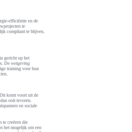
gie-efficiëntie en de
wprojecten te
jk compliant te blijven,
n gericht op het
rs. De
wetgeving
ige training voor hun
cten.
Dit komt voort uit de
 dan ooit tevoren.
ntspannen en sociale
 te creëren die
en het mogelijk om een