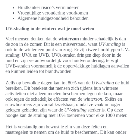
Huidkanker risico’s verminderen
Vroegtijdige veroudering voorkomen
Algemene huidgezondheid behouden
UV-straling in de winter: wat je moet weten
Veel mensen denken dat de
winterzon
minder schadelijk is dan
de zon in de zomer. Dit is een misverstand, want
UV-straling
is
ook in de winter een punt van zorg. Er zijn twee hoofdtypen UV-
straling: UVA en UVB. UVA-stralen dringen diep door in de
huid en zijn verantwoordelijk voor huidveroudering, terwijl
UVB-stralen voornamelijk de oppervlakkige huidlagen aanvallen
en kunnen leiden tot brandwonden.
Zelfs op bewolkte dagen kan tot 80% van de
UV-straling
de huid
bereiken. Dit betekent dat mensen zich tijdens hun winterse
activiteiten niet alleen moeten beschermen tegen de kou, maar
ook tegen de schadelijke effecten van de
winterzon
. Skiërs en
snowboarders zijn vooral kwetsbaar, omdat ze vaak in hoger
gelegen gebieden zijn waar de
UV-straling
sterker is. Op deze
hoogte kan de straling met 10% toenemen voor elke 1000 meter.
Het is verstandig om bewust te zijn van deze feiten en
maatregelen te nemen om de huid te beschermen. Dit kan onder