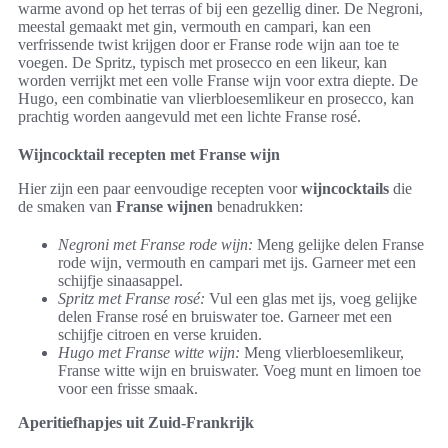
warme avond op het terras of bij een gezellig diner. De Negroni,
meestal gemaakt met gin, vermouth en campari, kan een
verfrissende twist krijgen door er Franse rode wijn aan toe te
voegen. De Spritz, typisch met prosecco en een likeur, kan
worden verrijkt met een volle Franse wijn voor extra diepte. De
Hugo, een combinatie van vlierbloesemlikeur en prosecco, kan
prachtig worden aangevuld met een lichte Franse rosé.
Wijncocktail recepten met Franse wijn
Hier zijn een paar eenvoudige recepten voor
wijncocktails
die
de smaken van
Franse wijnen
benadrukken:
Negroni met Franse rode wijn:
Meng gelijke delen Franse
rode wijn, vermouth en campari met ijs. Garneer met een
schijfje sinaasappel.
Spritz met Franse rosé:
Vul een glas met ijs, voeg gelijke
delen Franse rosé en bruiswater toe. Garneer met een
schijfje citroen en verse kruiden.
Hugo met Franse witte wijn:
Meng vlierbloesemlikeur,
Franse witte wijn en bruiswater. Voeg munt en limoen toe
voor een frisse smaak.
Aperitiefhapjes uit Zuid-Frankrijk