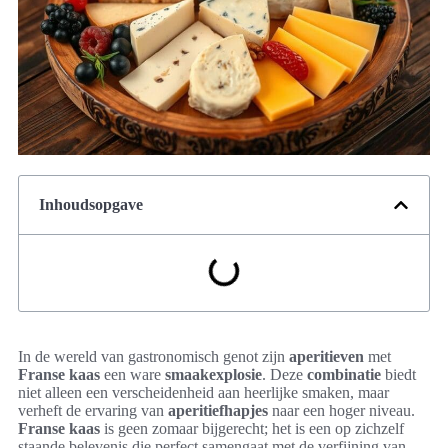
Inhoudsopgave
In de wereld van gastronomisch genot zijn
aperitieven
met
Franse kaas
een ware
smaakexplosie
. Deze
combinatie
biedt
niet alleen een verscheidenheid aan heerlijke smaken, maar
verheft de ervaring van
aperitiefhapjes
naar een hoger niveau.
Franse kaas
is geen zomaar bijgerecht; het is een op zichzelf
staande belevenis die perfect samengaat met de verfijning van