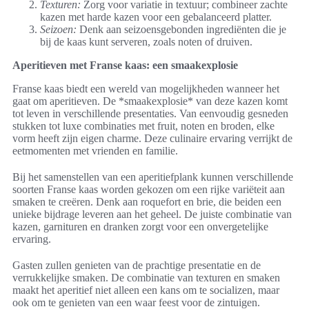
Texturen:
Zorg voor variatie in textuur; combineer zachte
kazen met harde kazen voor een gebalanceerd platter.
Seizoen:
Denk aan seizoensgebonden ingrediënten die je
bij de kaas kunt serveren, zoals noten of druiven.
Aperitieven met Franse kaas: een smaakexplosie
Franse kaas biedt een wereld van mogelijkheden wanneer het
gaat om aperitieven. De *smaakexplosie* van deze kazen komt
tot leven in verschillende presentaties. Van eenvoudig gesneden
stukken tot luxe combinaties met fruit, noten en broden, elke
vorm heeft zijn eigen charme. Deze culinaire ervaring verrijkt de
eetmomenten met vrienden en familie.
Bij het samenstellen van een aperitiefplank kunnen verschillende
soorten Franse kaas worden gekozen om een rijke variëteit aan
smaken te creëren. Denk aan roquefort en brie, die beiden een
unieke bijdrage leveren aan het geheel. De juiste combinatie van
kazen, garnituren en dranken zorgt voor een onvergetelijke
ervaring.
Gasten zullen genieten van de prachtige presentatie en de
verrukkelijke smaken. De combinatie van texturen en smaken
maakt het aperitief niet alleen een kans om te socializen, maar
ook om te genieten van een waar feest voor de zintuigen.