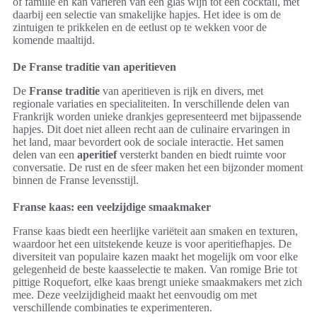
of familie en kan variëren van een glas wijn tot een cocktail, met
daarbij een selectie van smakelijke hapjes. Het idee is om de
zintuigen te prikkelen en de eetlust op te wekken voor de
komende maaltijd.
De Franse traditie van aperitieven
De
Franse traditie
van aperitieven is rijk en divers, met
regionale variaties en specialiteiten. In verschillende delen van
Frankrijk worden unieke drankjes gepresenteerd met bijpassende
hapjes. Dit doet niet alleen recht aan de culinaire ervaringen in
het land, maar bevordert ook de sociale interactie. Het samen
delen van een
aperitief
versterkt banden en biedt ruimte voor
conversatie. De rust en de sfeer maken het een bijzonder moment
binnen de Franse levensstijl.
Franse kaas: een veelzijdige smaakmaker
Franse kaas biedt een heerlijke variëteit aan smaken en texturen,
waardoor het een uitstekende keuze is voor aperitiefhapjes. De
diversiteit van populaire kazen maakt het mogelijk om voor elke
gelegenheid de beste kaasselectie te maken. Van romige Brie tot
pittige Roquefort, elke kaas brengt unieke smaakmakers met zich
mee. Deze veelzijdigheid maakt het eenvoudig om met
verschillende combinaties te experimenteren.