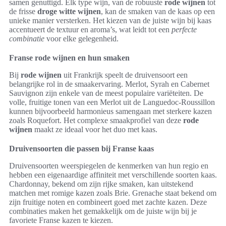
samen genuttigd. Elk type wijn, van de robuuste
rode wijnen
tot
de frisse
droge witte wijnen
, kan de smaken van de kaas op een
unieke manier versterken. Het kiezen van de juiste wijn bij kaas
accentueert de textuur en aroma’s, wat leidt tot een
perfecte
combinatie
voor elke gelegenheid.
Franse rode wijnen en hun smaken
Bij
rode wijnen
uit Frankrijk speelt de druivensoort een
belangrijke rol in de smaakervaring. Merlot, Syrah en Cabernet
Sauvignon zijn enkele van de meest populaire variëteiten. De
volle, fruitige tonen van een Merlot uit de Languedoc-Roussillon
kunnen bijvoorbeeld harmonieus samengaan met sterkere kazen
zoals Roquefort. Het complexe smaakprofiel van deze
rode
wijnen
maakt ze ideaal voor het duo met kaas.
Druivensoorten die passen bij Franse kaas
Druivensoorten weerspiegelen de kenmerken van hun regio en
hebben een eigenaardige affiniteit met verschillende soorten kaas.
Chardonnay, bekend om zijn rijke smaken, kan uitstekend
matchen met romige kazen zoals Brie. Grenache staat bekend om
zijn fruitige noten en combineert goed met zachte kazen. Deze
combinaties maken het gemakkelijk om de juiste wijn bij je
favoriete Franse kazen te kiezen.