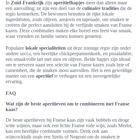
In
Zuid-Frankrijk
zijn
aperitiefhapjes
meer dan alleen maar
een aanvulling; ze zijn een deel van de
culinaire tradities
die de
regio kenmerken. De bewoners benutten de rijke lokale
ingrediënten, zoals olijven, ansjovis en tapenade, om smaken te
creëren die perfect aansluiten bij de verfijnde smaken van Franse
kazen. Deze combinaties maken elke borrel een feest van smaak,
waar vrienden en familie samen kunnen genieten.
Populaire
lokale specialiteiten
uit deze zonnige regio zijn onder
andere socca, een heerlijke chickpeepannenkoek, en pissaladière,
een smaakvolle tart met uien en olijven. Beide hapjes zijn ideaal
om te serveren naast een selectie van Franse kazen zoals brie of
camembert, die de smaken mooi aanvullen. Het is een geweldige
manier om een
aperitief
te verhogen tot een onvergetelijke
ervaring.
FAQ
Wat zijn de beste aperitieven om te combineren met Franse
kaas?
De beste aperitieven bij Franse kaas zijn vaak bubbels en droge
witte wijnen, maar ook een lichte Franse rode wijn, zoals Merlot,
kan een heerlijke combinatie vormen. Denk ook aan
wijncocktails zoals een Spritz of Negroni om de smaken te