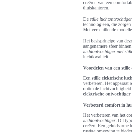
creëren van een comfortabe
thuiskantoren.
De
stille luchtontvochtiger
technologieën, die zorgen
Met verschillende modellen
Het basisprincipe van deze
aangenamere sfeer binnen.
luchtontvochtiger met stil
luchtkwaliteit.
Voordelen van een stille
Een
stille elektrische lu
verbeteren. Het apparaat 
optimale luchtvochtigheid
elektrische ontvochtiger s
Verbeterd comfort in hu
Het verbeteren van het co
luchtontvochtiger
. Dit ty
creëert. Een geluidsarme l
rustige omgeving te biede