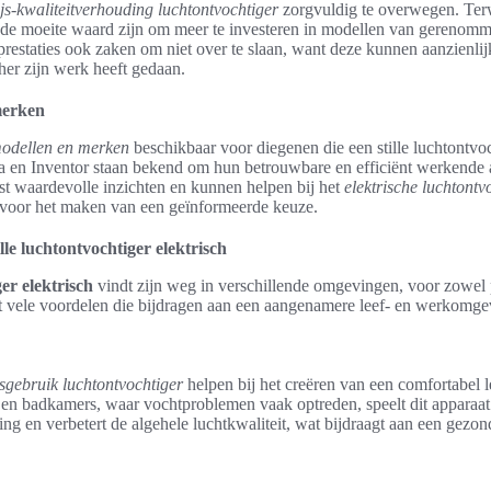
ijs-kwaliteitverhouding luchtontvochtiger
zorgvuldig te overwegen. Ter
et de moeite waard zijn om meer te investeren in modellen van gerenom
n prestaties ook zaken om niet over te slaan, want deze kunnen aanzienli
ther zijn werk heeft gedaan.
merken
modellen en merken
beschikbaar voor diegenen die een stille luchtontv
 en Inventor staan bekend om hun betrouwbare en efficiënt werkende
st waardevolle inzichten en kunnen helpen bij het
elektrische luchtontvo
 voor het maken van een geïnformeerde keuze.
lle luchtontvochtiger elektrisch
ger elektrisch
vindt zijn weg in verschillende omgevingen, voor zowel p
dt vele voordelen die bijdragen aan een aangenamere leef- en werkomge
isgebruik luchtontvochtiger
helpen bij het creëren van een comfortabel l
 en badkamers, waar vochtproblemen vaak optreden, speelt dit apparaat 
 en verbetert de algehele luchtkwaliteit, wat bijdraagt aan een gezond