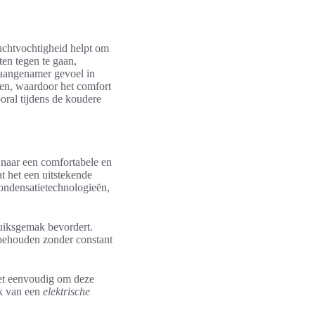
uchtvochtigheid helpt om
en tegen te gaan,
aangenamer gevoel in
en, waardoor het comfort
oral tijdens de koudere
n naar een comfortabele en
 het een uitstekende
ondensatietechnologieën,
bruiksgemak bevordert.
 behouden zonder constant
het eenvoudig om deze
ik van een
elektrische