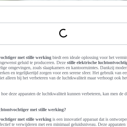
vochtiger met stille werking
biedt een ideale oplossing voor het vermi
ongewenst geluid te produceren. Deze
stille elektrische luchtontvochti
oelige omgevingen, zoals slaapkamers en kantoorruimtes. Dankzij mode
erken en tegelijkertijd zorgen voor een serene sfeer. Het gebruik van e
iet alleen bij het verbeteren van de luchtkwaliteit maar verhoogt ook he
 hoe deze apparaten de luchtkwaliteit kunnen verbeteren, kan men de d
uchtontvochtiger met stille werking?
vochtiger met stille werking
is een innovatief apparaat dat is ontworpe
ffectief te verwijderen met een minimaal geluidsniveau. Deze apparaten z