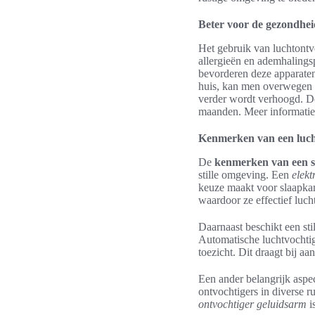
Beter voor de gezondhei
Het gebruik van luchtontv
allergieën en ademhalings
bevorderen deze apparate
huis, kan men overwegen 
verder wordt verhoogd. De
maanden. Meer informati
Kenmerken van een lucht
De
kenmerken van een st
stille omgeving. Een
elekt
keuze maakt voor slaapkam
waardoor ze effectief luc
Daarnaast beschikt een sti
Automatische luchtvochtig
toezicht. Dit draagt bij a
Een ander belangrijk aspe
ontvochtigers in diverse r
ontvochtiger geluidsarm
i