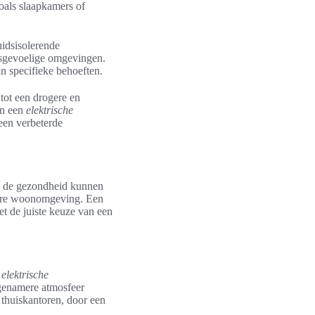
zoals slaapkamers of
idsisolerende
idsgevoelige omgevingen.
un specifieke behoeften.
 tot een drogere en
an een
elektrische
een verbeterde
ls de gezondheid kunnen
amere woonomgeving. Een
t de juiste keuze van een
 elektrische
ngenamere atmosfeer
 thuiskantoren, door een