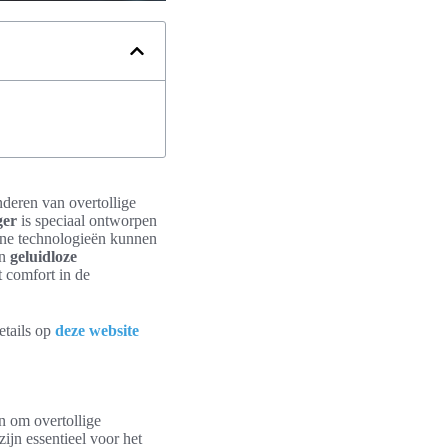
nderen van overtollige
ger
is speciaal ontworpen
rne technologieën kunnen
en
geluidloze
t comfort in de
etails op
deze website
n om overtollige
ijn essentieel voor het