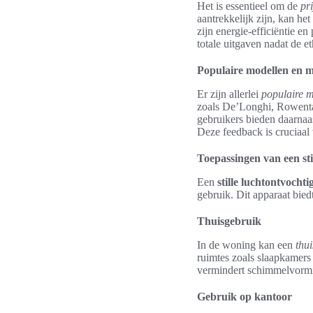
Het is essentieel om de
pr
aantrekkelijk zijn, kan h
zijn energie-efficiëntie e
totale uitgaven nadat de e
Populaire modellen en 
Er zijn allerlei
populaire 
zoals De’Longhi, Rowenta
gebruikers bieden daarnaa
Deze feedback is cruciaal
Toepassingen van een sti
Een
stille luchtontvochti
gebruik. Dit apparaat bie
Thuisgebruik
In de woning kan een
thu
ruimtes zoals slaapkamers
vermindert schimmelvorming
Gebruik op kantoor