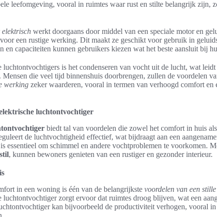
le leefomgeving, vooral in ruimtes waar rust en stilte belangrijk zijn, 
 elektrisch
werkt doorgaans door middel van een speciale motor en gelu
 voor een rustige werking. Dit maakt ze geschikt voor gebruik in gelu
 en capaciteiten kunnen gebruikers kiezen wat het beste aansluit bij h
 luchtontvochtigers is het condenseren van vocht uit de lucht, wat leidt
 Mensen die veel tijd binnenshuis doorbrengen, zullen de voordelen v
le werking
zeker waarderen, vooral in termen van verhoogd comfort en 
 elektrische luchtontvochtiger
chtontvochtiger
biedt tal van voordelen die zowel het comfort in huis a
reguleert de luchtvochtigheid effectief, wat bijdraagt aan een aangen
 is essentieel om schimmel en andere vochtproblemen te voorkomen. Me
til
, kunnen bewoners genieten van een rustiger en gezonder interieur.
is
mfort in een woning is één van de belangrijkste
voordelen van een stille
pe luchtontvochtiger zorgt ervoor dat ruimtes droog blijven, wat een aa
uchtontvochtiger kan bijvoorbeeld de productiviteit verhogen, vooral in
n.