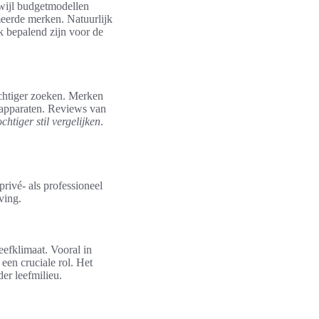
wijl budgetmodellen
meerde merken. Natuurlijk
jk bepalend zijn voor de
ochtiger zoeken. Merken
 apparaten. Reviews van
chtiger stil vergelijken
.
rivé- als professioneel
ving.
eefklimaat. Vooral in
een cruciale rol. Het
er leefmilieu.