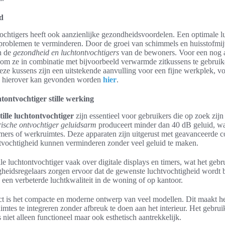
d
ochtigers heeft ook aanzienlijke gezondheidsvoordelen. Een optimale l
problemen te verminderen. Door de groei van schimmels en huisstofmijt
n de
gezondheid en luchtontvochtigers
van de bewoners. Voor een nog 
om ze in combinatie met bijvoorbeeld verwarmde zitkussens te gebruik
ze kussens zijn een uitstekende aanvulling voor een fijne werkplek, vo
e hierover kan gevonden worden
hier
.
ontvochtiger stille werking
ille luchtontvochtiger
zijn essentieel voor gebruikers die op zoek zij
rische ontvochtiger geluidsarm
produceert minder dan 40 dB geluid, wat
ers of werkruimtes. Deze apparaten zijn uitgerust met geavanceerde c
htvochtigheid kunnen verminderen zonder veel geluid te maken.
lle luchtontvochtiger vaak over digitale displays en timers, wat het ge
heidsregelaars zorgen ervoor dat de gewenste luchtvochtigheid wordt
an een verbeterde luchtkwaliteit in de woning of op kantoor.
ct is het compacte en moderne ontwerp van veel modellen. Dit maakt 
uimtes te integreren zonder afbreuk te doen aan het interieur. Het gebru
s niet alleen functioneel maar ook esthetisch aantrekkelijk.