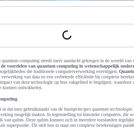
ft quantum computing steeds meer aandacht gekregen in de wereld van 
n de voordelen van quantum computing in wetenschappelijk onder
mogelijkheden die traditionele computerverwerking overstijgen.
Quantu
verwerking van data en een verbeterde efficiëntie bij complexe bereken
mpact van deze technologie op hun vakgebied te begrijpen, waardoor z
en kunnen ontwikkelen.
computing
 in dat men gebruikmaakt van de
basisprincipes quantum technologie
,
erking mogelijk maken. In tegenstelling tot klassieke computers, die 
 van qubits. Deze qubits kunnen zich in meerdere toestanden tegelijke
ls superpositie. Dit stelt hen in staat om complexe berekeningen parall