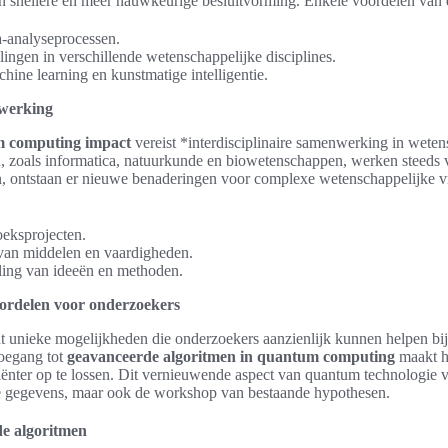
en snellere en meer nauwkeurige besluitvorming. Enkele voordelen van d
a-analyseprocessen.
lingen in verschillende wetenschappelijke disciplines.
hine learning en kunstmatige intelligentie.
nwerking
 computing impact
vereist *interdisciplinaire samenwerking in wete
, zoals informatica, natuurkunde en biowetenschappen, werken steeds
n, ontstaan er nieuwe benaderingen voor complexe wetenschappelijke 
eksprojecten.
 van middelen en vaardigheden.
eling van ideeën en methoden.
ordelen voor onderzoekers
 unieke mogelijkheden die onderzoekers aanzienlijk kunnen helpen bij
toegang tot
geavanceerde algoritmen in quantum computing
maakt h
iënter op te lossen. Dit vernieuwende aspect van quantum technologie v
 gegevens, maar ook de workshop van bestaande hypothesen.
de algoritmen