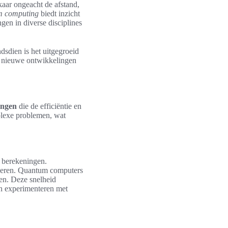
kaar ongeacht de afstand,
um computing
biedt inzicht
gen in diverse disciplines
dsdien is het uitgegroeid
or nieuwe ontwikkelingen
ingen
die de efficiëntie en
plexe problemen, wat
 berekeningen.
voeren. Quantum computers
en. Deze snelheid
en experimenteren met