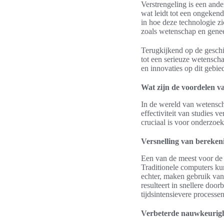
Verstrengeling is een ande
wat leidt tot een ongeken
in hoe deze technologie zi
zoals wetenschap en gene
Terugkijkend op de geschie
tot een serieuze wetensch
en innovaties op dit gebi
Wat zijn de voordelen 
In de wereld van wetensch
effectiviteit van studies
cruciaal is voor onderzoeke
Versnelling van bereken
Een van de meest voor de
Traditionele computers k
echter, maken gebruik van
resulteert in snellere doo
tijdsintensievere processen
Verbeterde nauwkeurig