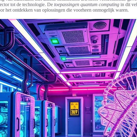
ector tot de technologie. De
toepassingen quantum computing
in dit ve
oor het ontdekken van oplossingen die voorheen onmogelijk waren.