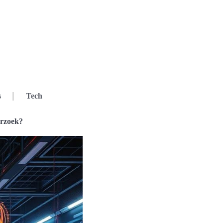
s
Tech
erzoek?