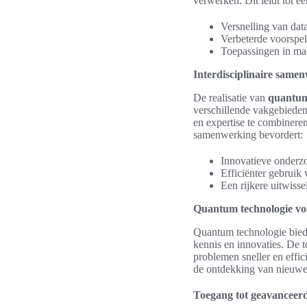
verwerken. Dit leidt tot e
Versnelling van dat
Verbeterde voorspel
Toepassingen in mac
Interdisciplinaire same
De realisatie van
quantum
verschillende vakgebieden
en expertise te combinere
samenwerking bevordert:
Innovatieve onderzo
Efficiënter gebruik
Een rijkere uitwiss
Quantum technologie vo
Quantum technologie biedt
kennis en innovaties. De 
problemen sneller en effic
de ontdekking van nieuwe
Toegang tot geavanceer