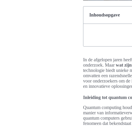
Inhoudsopgave
In de afgelopen jaren hee
onderzoek. Maar
wat zij
technologie biedt unieke 
omvatten een razendsnelle 
voor onderzoekers om de i
en innovatieve oplossing
Inleiding tot quantum 
Quantum computing houdt
manier van informatieverw
quantum computers gebruik
fenomeen dat bekendstaat a