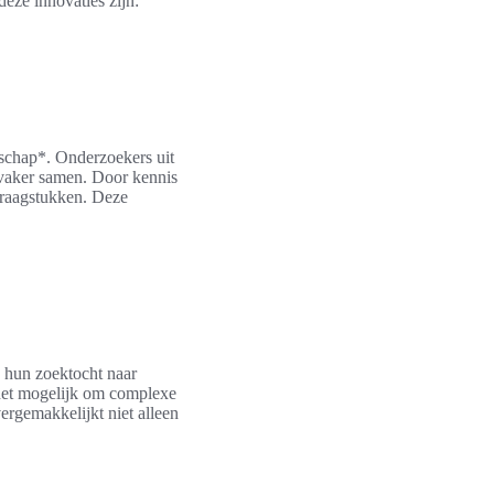
eze innovaties zijn:
nschap*. Onderzoekers uit
 vaker samen. Door kennis
vraagstukken. Deze
 hun zoektocht naar
et mogelijk om complexe
ergemakkelijkt niet alleen