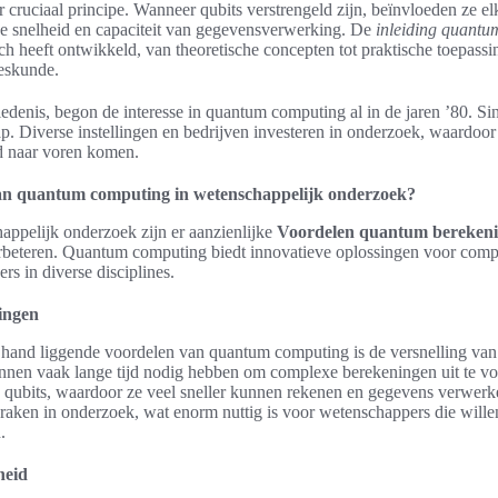
r cruciaal principe. Wanneer qubits verstrengeld zijn, beïnvloeden ze el
de snelheid en capaciteit van gegevensverwerking. De
inleiding quant
ch heeft ontwikkeld, van theoretische concepten tot praktische toepassin
eskunde.
denis, begon de interesse in quantum computing al in de jaren ’80. Sin
ap. Diverse instellingen en bedrijven investeren in onderzoek, waardo
ed naar voren komen.
van quantum computing in wetenschappelijk onderzoek?
appelijk onderzoek zijn er aanzienlijke
Voordelen quantum bereken
 verbeteren. Quantum computing biedt innovatieve oplossingen voor com
rs in diverse disciplines.
ingen
 hand liggende voordelen van quantum computing is de versnelling van
unnen vaak lange tijd nodig hebben om complexe berekeningen uit te 
 qubits, waardoor ze veel sneller kunnen rekenen en gegevens verwerk
rbraken in onderzoek, wat enorm nuttig is voor wetenschappers die will
.
heid