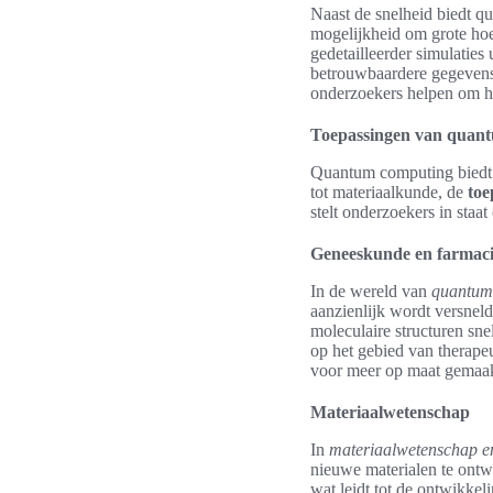
Naast de snelheid biedt q
mogelijkheid om grote ho
gedetailleerder simulaties 
betrouwbaardere gegevens 
onderzoekers helpen om hu
Toepassingen van quant
Quantum computing biedt 
tot materiaalkunde, de
toe
stelt onderzoekers in sta
Geneeskunde en farmac
In de wereld van
quantum
aanzienlijk wordt versne
moleculaire structuren sn
op het gebied van therape
voor meer op maat gemaakt
Materiaalwetenschap
In
materiaalwetenschap e
nieuwe materialen te ontw
wat leidt tot de ontwikke