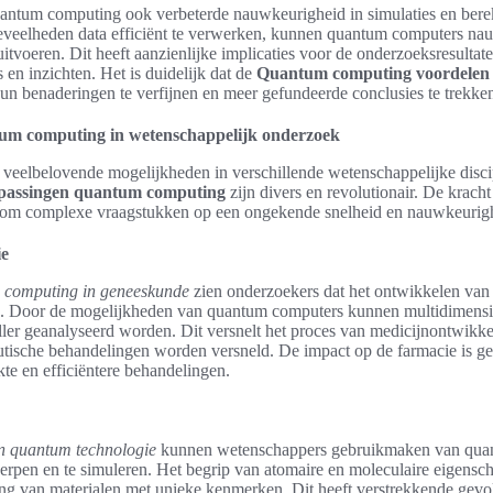
uantum computing ook verbeterde nauwkeurigheid in simulaties en ber
eveelheden data efficiënt te verwerken, kunnen quantum computers na
uitvoeren. Dit heeft aanzienlijke implicaties voor de onderzoeksresultate
en inzichten. Het is duidelijk dat de
Quantum computing voordelen 
n benaderingen te verfijnen en meer gefundeerde conclusies te trekke
um computing in wetenschappelijk onderzoek
veelbelovende mogelijkheden in verschillende wetenschappelijke disc
passingen quantum computing
zijn divers en revolutionair. De krac
at om complexe vraagstukken op een ongekende snelheid en nauwkeurig
ie
 computing in geneeskunde
zien onderzoekers dat het ontwikkelen van
ld. Door de mogelijkheden van quantum computers kunnen multidimens
eller geanalyseerd worden. Dit versnelt het proces van medicijnontwikk
utische behandelingen worden versneld. De impact op de farmacie is g
e en efficiëntere behandelingen.
n quantum technologie
kunnen wetenschappers gebruikmaken van qu
erpen en te simuleren. Het begrip van atomaire en moleculaire eigensc
ling van materialen met unieke kenmerken. Dit heeft verstrekkende gevo