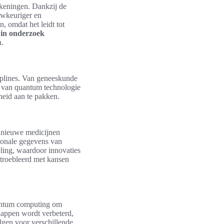
ekeningen. Dankzij de
uwkeuriger en
n, omdat het leidt tot
in onderzoek
n.
iplines. Van geneeskunde
ht van quantum technologie
heid aan te pakken.
 nieuwe medicijnen
ionale gegevens van
eling, waardoor innovaties
etroebleerd met kansen
antum computing om
happen wordt verbeterd,
lgen voor verschillende