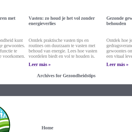
ren met
Vasten: zo houd je het vol zonder
Gezonde gew
energieverlies
behouden
ondheid kunt
Ontdek praktische vasten tips en
Ontdek hoe j
ge gewoontes.
routines om duurzaam te vasten met
gedragsverand
functie te
behoud van energie. Lees hoe vasten
gewoontes on
te voorkomen.
voordelen biedt en vol te houden is.
een vitaal lev
Leer más »
Leer más »
Archives for Gezondheidstips
Home