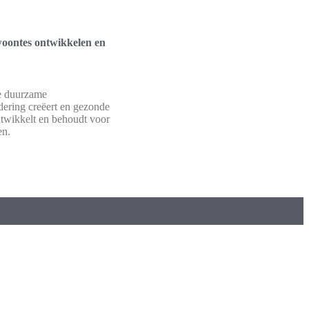
oontes ontwikkelen en
e duurzame
ering creëert en gezonde
twikkelt en behoudt voor
en.