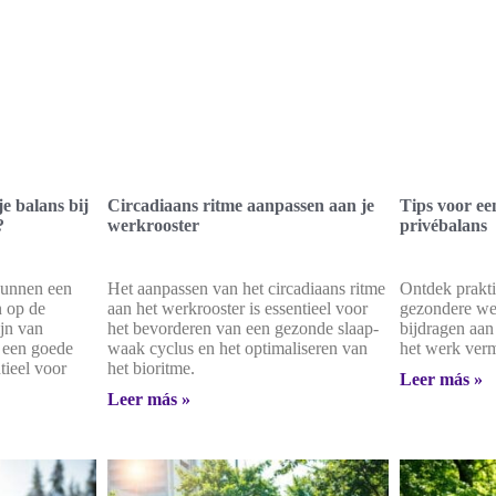
e balans bij
Circadiaans ritme aanpassen aan je
Tips voor ee
?
werkrooster
privébalans
kunnen een
Het aanpassen van het circadiaans ritme
Ontdek prakti
n op de
aan het werkrooster is essentieel voor
gezondere wer
jn van
het bevorderen van een gezonde slaap-
bijdragen aan
 een goede
waak cyclus en het optimaliseren van
het werk ver
tieel voor
het bioritme.
Leer más »
Leer más »