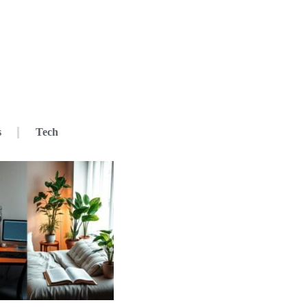
s
Tech