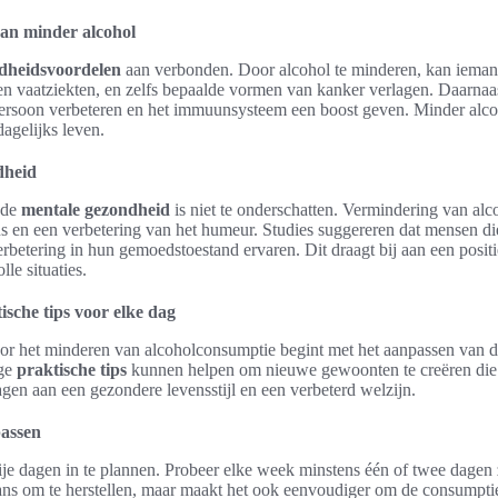
an minder alcohol
dheidsvoordelen
aan verbonden. Door alcohol te minderen, kan iemand
 en vaatziekten, en zelfs bepaalde vormen van kanker verlagen. Daarnaa
persoon verbeteren en het immuunsysteem een boost geven. Minder alco
dagelijks leven.
dheid
 de
mentale gezondheid
is niet te onderschatten. Vermindering van alco
 en een verbetering van het humeur. Studies suggereren dat mensen d
erbetering in hun gemoedstoestand ervaren. Dit draagt bij aan een posi
lle situaties.
sche tips voor elke dag
oor het minderen van alcoholconsumptie begint met het aanpassen van da
ige
praktische tips
kunnen helpen om nieuwe gewoonten te creëren die 
agen aan een gezondere levensstijl en een verbeterd welzijn.
passen
ije dagen in te plannen. Probeer elke week minstens één of twee dagen 
 kans om te herstellen, maar maakt het ook eenvoudiger om de consumpti