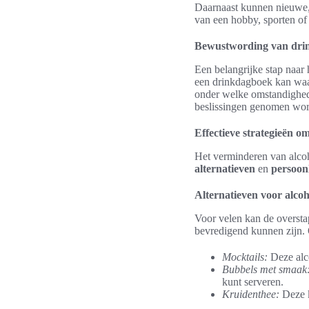
Daarnaast kunnen nieuwe, 
van een hobby, sporten of
Bewustwording van dri
Een belangrijke stap naar
een drinkdagboek kan waa
onder welke omstandighed
beslissingen genomen wor
Effectieve strategieën o
Het verminderen van alcoh
alternatieven
en
persoonl
Alternatieven voor alco
Voor velen kan de overstap
bevredigend kunnen zijn.
Mocktails:
Deze alco
Bubbels met smaak
kunt serveren.
Kruidenthee:
Deze k