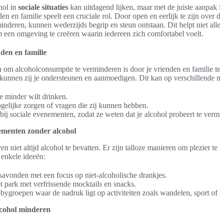
hol in
sociale situaties
kan uitdagend lijken, maar met de juiste aanpak i
en en familie speelt een cruciale rol. Door open en eerlijk te zijn over 
nderen, kunnen wederzijds begrip en steun ontstaan. Dit helpt niet all
een omgeving te creëren waarin iedereen zich comfortabel voelt.
den en familie
 om alcoholconsumptie te verminderen is door je vrienden en familie te 
, kunnen zij je ondersteunen en aanmoedigen. Dit kan op verschillende 
 minder wilt drinken.
gelijke zorgen of vragen die zij kunnen hebben.
ij sociale evenementen, zodat ze weten dat je alcohol probeert te verm
nementen zonder alcohol
 niet altijd alcohol te bevatten. Er zijn talloze manieren om plezier t
 enkele ideeën:
esavonden met een focus op niet-alcoholische drankjes.
t park met verfrissende mocktails en snacks.
ygroepen waar de nadruk ligt op activiteiten zoals wandelen, sport of 
lcohol minderen