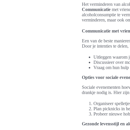
Het verminderen van alco
Communicatie
met vriend
alcoholconsumptie te vermi
verminderen, maar ook om 
Communicatie met vrien
Een van de beste manieren
Door je intenties te delen
Uitleggen waarom je
Discussieer over mo
Vraag om hun hulp b
Opties voor sociale eve
Sociale evenementen hoeven
drankje nodig is. Hier zijn
Organiseer spelletj
Plan picknicks in he
Probeer nieuwe hobb
Gezonde levensstijl en a