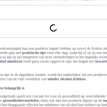
holconsumptie kan een positieve impact hebben op zowel de fysieke al
ebreide gids met
praktische tips
voor elke dag, zodat hij of zij op een 
cus ligt op het integreren van deze veranderingen in het dagelijks leve
ohol minderen
hoeft geen zware opgave te zijn; het begint met
bewust
e tips in de dagelijkse routine, wordt het makkelijker om een positieve
iteren van de vele voordelen van
minder alcohol drinken
.
n belangrijk is
lgebruik speelt een cruciale rol voor de gezondheid op verschillende v
ke
gezondheidsvoordelen
, maar ook met een positieve impact op de
me
et hoe diepgaande effecten het minderen van alcohol kan hebben op hun