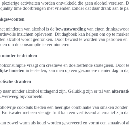
plezierige activiteiten worden ontwikkeld die geen alcohol vereisen. 
 quality time doorbrengen met vrienden zonder dat daar drank aan te pa
nkgewoonten
 het minderen van alcohol is de
bewustwording
van eigen drinkgewoon
rdevolle inzichten opleveren. Dit dagboek kan helpen om op te merke
en alcohol wordt gedronken. Door bewust te worden van patronen en tr
den om de consumptie te verminderen.
m minder te drinken
olconsumptie vraagt om creatieve en doeltreffende strategieën. Door t
ijke limieten
in te stellen, kan men op een gezondere manier dag in dag
holische dranken
 naar minder alcohol uitdagend zijn. Gelukkig zijn er tal van
alternat
 Overweeg bijvoorbeeld:
holvrije cocktails bieden een heerlijke combinatie van smaken zonder 
:
Bruiswater met een vleugje fruit kan een verfrissend alternatief zijn da
an zowel warm als koud worden geserveerd en vormt een smaakvol alte