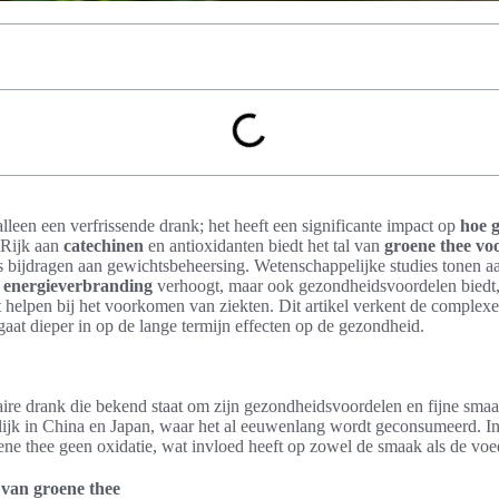
lleen een verfrissende drank; het heeft een significante impact op
hoe g
 Rijk aan
catechinen
en antioxidanten biedt het tal van
groene thee vo
s bijdragen aan gewichtsbeheersing. Wetenschappelijke studies tonen a
e
energieverbranding
verhoogt, maar ook gezondheidsvoordelen biedt, 
t helpen bij het voorkomen van ziekten. Dit artikel verkent de complexe
 gaat dieper in op de lange termijn effecten op de gezondheid.
aire drank die bekend staat om zijn gezondheidsvoordelen en fijne sma
lijk in China en Japan, waar het al eeuwenlang wordt geconsumeerd. In 
ene thee geen oxidatie, wat invloed heeft op zowel de smaak als de vo
van groene thee