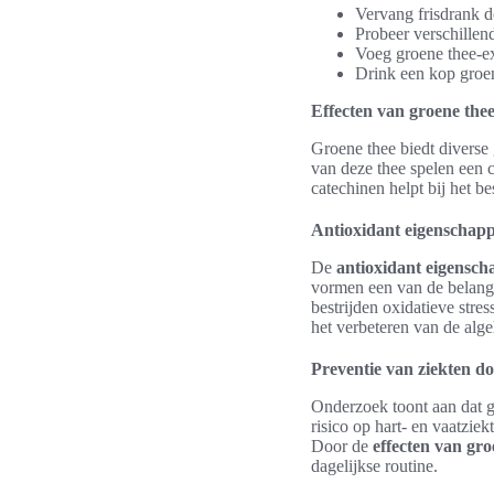
Vervang frisdrank d
Probeer verschille
Voeg groene thee-ex
Drink een kop groen
Effecten van groene the
Groene thee biedt divers
van deze thee spelen een 
catechinen helpt bij het be
Antioxidant eigenschapp
De
antioxidant eigensc
vormen een van de belangr
bestrijden oxidatieve stre
het verbeteren van de alg
Preventie van ziekten d
Onderzoek toont aan dat g
risico op hart- en vaatzie
Door de
effecten van gro
dagelijkse routine.