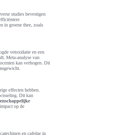
verse studies bevestigen
ficiëntere
en in groene thee, zoals
ogde vetoxidatie en een
andt. Meta-analyse van
ocenten kan verhogen. Dit
amsgewicht.
urige effecten hebben.
isseling. Dit kan
enschappelijke
 impact op de
catechinen en cafeïne in