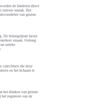
 worden de bladeren direct
en zuivere smaak. Het
heidsvoordelen van groene
g. De belangrijkste factor
n sterkere smaak. Oolong
 van unieke
e
.
ge
catechinen
die deze
eren en het lichaam te
dat het drinken van groene
j het reguleren van de