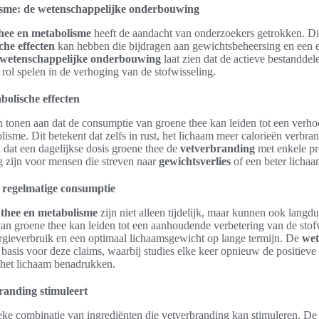
isme: de wetenschappelijke onderbouwing
hee en metabolisme
heeft de aandacht van onderzoekers getrokken. Di
che effecten
kan hebben die bijdragen aan gewichtsbeheersing en een ef
wetenschappelijke onderbouwing
laat zien dat de actieve bestanddel
 rol spelen in de verhoging van de stofwisseling.
olische effecten
 tonen aan dat de consumptie van groene thee kan leiden tot een verho
olisme. Dit betekent dat zelfs in rust, het lichaam meer calorieën verbr
 dat een dagelijkse dosis groene thee de
vetverbranding
met enkele pr
g zijn voor mensen die streven naar
gewichtsverlies
of een beter licha
 regelmatige consumptie
 thee en metabolisme
zijn niet alleen tijdelijk, maar kunnen ook langd
n groene thee kan leiden tot een aanhoudende verbetering van de stofw
nergieverbruik en een optimaal lichaamsgewicht op lange termijn. De
wet
 basis voor deze claims, waarbij studies elke keer opnieuw de positieve
 het lichaam benadrukken.
randing stimuleert
eke combinatie van ingrediënten die vetverbranding kan stimuleren. De 