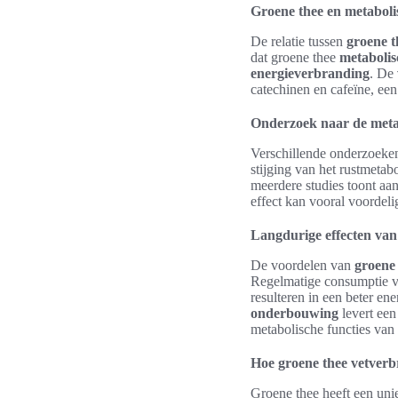
Groene thee en metabol
De relatie tussen
groene t
dat groene thee
metabolis
energieverbranding
. De
catechinen en cafeïne, een
Onderzoek naar de metab
Verschillende onderzoeken
stijging van het rustmetab
meerdere studies toont aan
effect kan vooral voordeli
Langdurige effecten van
De voordelen van
groene
Regelmatige consumptie va
resulteren in een beter e
onderbouwing
levert een
metabolische functies van
Hoe groene thee vetverb
Groene thee heeft een uni