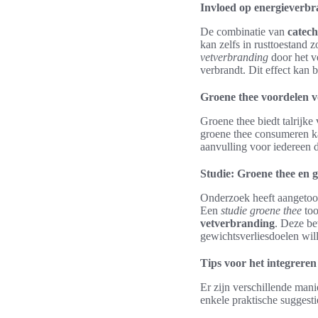
Invloed op energieverbr
De combinatie van
catec
kan zelfs in rusttoestand 
vetverbranding
door het v
verbrandt. Dit effect kan 
Groene thee voordelen v
Groene thee biedt talrijk
groene thee consumeren ka
aanvulling voor iedereen d
Studie: Groene thee en g
Onderzoek heeft aangetoon
Een
studie groene thee
too
vetverbranding
. Deze be
gewichtsverliesdoelen wil
Tips voor het integreren 
Er zijn verschillende mani
enkele praktische suggesti