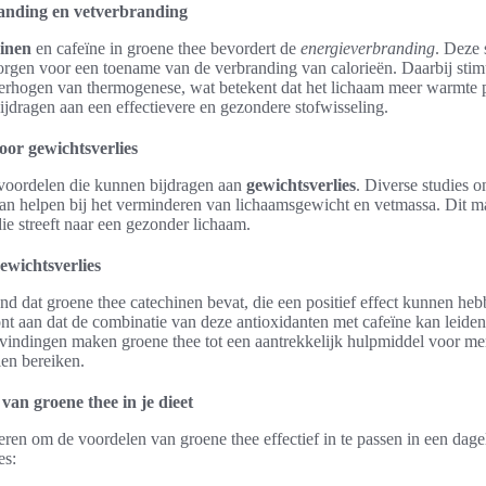
anding en vetverbranding
hinen
en cafeïne in groene thee bevordert de
energieverbranding
. Deze 
zorgen voor een toename van de verbranding van calorieën. Daarbij stim
erhogen van thermogenese, wat betekent dat het lichaam meer warmte p
bijdragen aan een effectievere en gezondere stofwisseling.
oor gewichtsverlies
e voordelen die kunnen bijdragen aan
gewichtsverlies
. Diverse studies o
n helpen bij het verminderen van lichaamsgewicht en vetmassa. Dit m
ie streeft naar een gezonder lichaam.
ewichtsverlies
d dat groene thee catechinen bevat, die een positief effect kunnen he
nt aan dat de combinatie van deze antioxidanten met cafeïne kan leide
vindingen maken groene thee tot een aantrekkelijk hulpmiddel voor me
len bereiken.
van groene thee in je dieet
eren om de voordelen van groene thee effectief in te passen in een dageli
es: