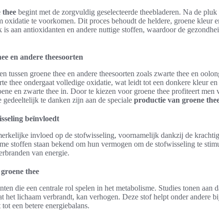
 thee
begint met de zorgvuldig geselecteerde theebladeren. Na de pluk
 oxidatie te voorkomen. Dit proces behoudt de heldere, groene kleur 
rijk is aan antioxidanten en andere nuttige stoffen, waardoor de gezond
hee en andere theesoorten
llen tussen groene thee en andere theesoorten zoals zwarte thee en oolon
rte thee ondergaat volledige oxidatie, wat leidt tot een donkere kleur e
roene en zwarte thee in. Door te kiezen voor groene thee profiteert men
gedeeltelijk te danken zijn aan de speciale
productie van groene the
isseling beïnvloedt
erkelijke invloed op de stofwisseling, voornamelijk dankzij de krachti
e stoffen staan bekend om hun vermogen om de stofwisseling te stimul
 verbranden van energie.
 groene thee
nten die een centrale rol spelen in het metabolisme. Studies tonen aan 
dat het lichaam verbrandt, kan verhogen. Deze stof helpt onder andere bi
t tot een betere energiebalans.