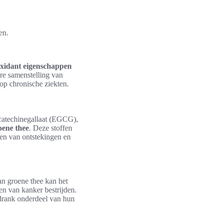
en.
oxidant eigenschappen
re samenstelling van
 op chronische ziekten.
catechinegallaat (EGCG),
oene thee
. Deze stoffen
gen van ontstekingen en
an groene thee kan het
en van kanker bestrijden.
drank onderdeel van hun