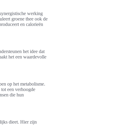
synergistische werking
uleert groene thee ook de
roduceert en calorieën
ndersteunen het idee dat
aakt het een waardevolle
bben op het metabolisme.
n tot een verhoogde
nsen die hun
jks dieet. Hier zijn