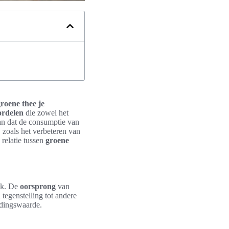
roene thee je
ordelen
die zowel het
an dat de consumptie van
zoals het verbeteren van
 relatie tussen
groene
ak. De
oorsprong
van
tegenstelling tot andere
edingswaarde.