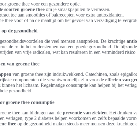
oor groene thee voor een gezondere optie.
nde
soorten groene thee
om je smaakpapillen te verrassen.
tract toe aan smoothies of bakrecepten voor extra antioxidanten.
e thee voor of na de maaltijd om het gevoel van verzadiging te vergrot
e op de gezondheid
e gezondheidsvoordelen die veel mensen aanspreken. De krachtige
anti
cruciale rol in het ondersteunen van een goede gezondheid. De bijzonde
strijden van vrije radicalen, wat kan resulteren in een verminderd risico
en van groene thee
happen
van groene thee zijn indrukwekkend. Catechinen, zoals epigallo
ijkste componenten die verantwoordelijk zijn voor de
effecten van gr
ss binnen het lichaam. Regelmatige consumptie kan helpen bij het verla
ehele gezondheid.
oor groene thee consumptie
roene thee kan bijdragen aan de
preventie van ziekten
. Het drinken v
kten verlagen, type 2 diabetes helpen voorkomen en zelfs bepaalde vorm
ene thee
op de gezondheid maken steeds meer mensen deze krachtige 