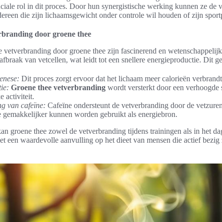
ciale rol in dit proces. Door hun synergistische werking kunnen ze de 
edereen die zijn lichaamsgewicht onder controle wil houden of zijn sportp
branding door groene thee
 vetverbranding door groene thee zijn fascinerend en wetenschappeli
fbraak van vetcellen, wat leidt tot een snellere energieproductie. Dit g
enese:
Dit proces zorgt ervoor dat het lichaam meer calorieën verbrandt, 
ie:
Groene thee vetverbranding
wordt versterkt door een verhoogde s
e activiteit.
g van cafeïne:
Cafeïne ondersteunt de vetverbranding door de vetzuren 
 gemakkelijker kunnen worden gebruikt als energiebron.
 groene thee zowel de vetverbranding tijdens trainingen als in het dag
t een waardevolle aanvulling op het dieet van mensen die actief bezig 