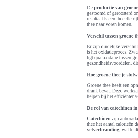
De
productie van groene
gestoomd of geroosterd om
resultaat is een thee die 
thee naar voren komen.
Verschil tussen groene t
Er zijn duidelijke verschi
is het oxidatieproces. Zwa
ligt qua oxidatie tussen g
gezondheidsvoordelen, die 
Hoe groene thee je stofw
Groene thee heeft een opm
drank bevat. Deze werkzam
helpen bij het efficiënter
De rol van catechinen in
Catechinen
zijn antioxida
thee het aantal calorieën 
vetverbranding
, wat leid