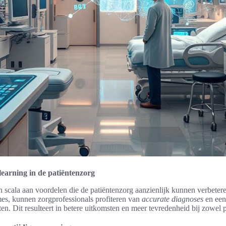
earning in de patiëntenzorg
n scala aan voordelen die de patiëntenzorg aanzienlijk kunnen verbete
es, kunnen zorgprofessionals profiteren van
accurate diagnoses
en een 
en. Dit resulteert in betere uitkomsten en meer tevredenheid bij zowel p