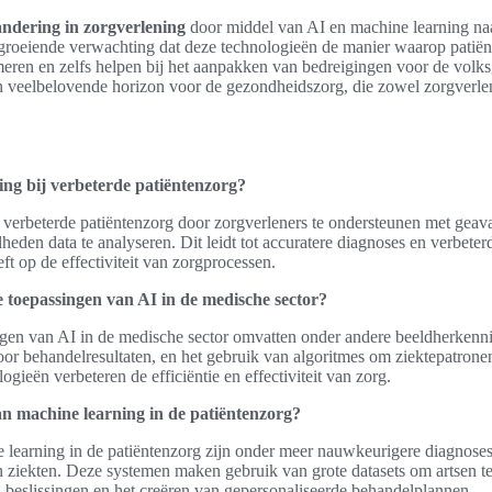
andering in zorgverlening
door middel van AI en machine learning na
 groeiende verwachting dat deze technologieën de manier waarop patië
rmeren en zelfs helpen bij het aanpakken van bedreigingen voor de volk
en veelbelovende horizon voor de gezondheidszorg, die zowel zorgverlen
ing bij verbeterde patiëntenzorg?
 verbeterde patiëntenzorg door zorgverleners te ondersteunen met geava
lheden data te analyseren. Dit leidt tot accuratere diagnoses en verbet
ft op de effectiviteit van zorgprocessen.
e toepassingen van AI in de medische sector?
ngen van AI in de medische sector omvatten onder andere beeldherkenni
or behandelresultaten, en het gebruik van algoritmes om ziektepatronen
ogieën verbeteren de efficiëntie en effectiviteit van zorg.
an machine learning in de patiëntenzorg?
learning in de patiëntenzorg zijn onder meer nauwkeurigere diagnoses
n ziekten. Deze systemen maken gebruik van grote datasets om artsen te
eslissingen en het creëren van gepersonaliseerde behandelplannen.