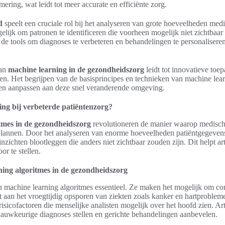
ering, wat leidt tot meer accurate en efficiënte zorg.
d
speelt een cruciale rol bij het analyseren van grote hoeveelheden med
lijk om patronen te identificeren die voorheen mogelijk niet zichtbaar
de tools om diagnoses te verbeteren en behandelingen te personaliseren
van
machine learning in de gezondheidszorg
leidt tot innovatieve toe
en. Het begrijpen van de basisprincipes en technieken van machine learn
llen aanpassen aan deze snel veranderende omgeving.
ing bij verbeterde patiëntenzorg?
tmes in de gezondheidszorg
revolutioneren de manier waarop medische
 plannen. Door het analyseren van enorme hoeveelheden patiëntgegeven
nzichten blootleggen die anders niet zichtbaar zouden zijn. Dit helpt ar
or te stellen.
ning algoritmes in de gezondheidszorg
n machine learning algoritmes essentieel. Ze maken het mogelijk om co
gt aan het vroegtijdig opsporen van ziekten zoals kanker en hartproble
isicofactoren die menselijke analisten mogelijk over het hoofd zien. A
auwkeurige diagnoses stellen en gerichte behandelingen aanbevelen.