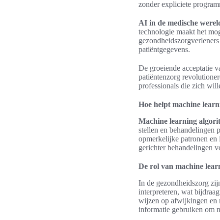
zonder expliciete programm
AI in de medische werel
technologie maakt het moge
gezondheidszorgverleners 
patiëntgegevens.
De groeiende acceptatie 
patiëntenzorg revolutioner
professionals die zich wi
Hoe helpt machine learn
Machine learning algori
stellen en behandelingen
opmerkelijke patronen en i
gerichter behandelingen vo
De rol van machine lear
In de gezondheidszorg zij
interpreteren, wat bijdraa
wijzen op afwijkingen en r
informatie gebruiken om n