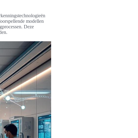
erkenningstechnologieën
 Voorspellende modellen
orgprocessen. Deze
den.