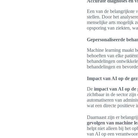
Accurate diagnoses en v
Een van de belangrijkste
v
stellen. Door het analyse
menselijke arts mogelijk zo
opsporing van ziekten, wa
Gepersonaliseerde behan
Machine learning maakt h
behoeften van elke patiën
behandelingen ontwikkelen d
behandelingen en bevorder
Impact van AI op de ge
De
impact van AI op de
zichtbaar in de sector zij
automatiseren van administ
wat een directe positieve 
Daarnaast zijn er belangr
gevolgen van machine le
helpt niet alleen bij het 
van AI op een verantwoord