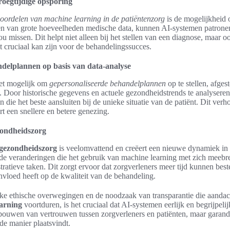
roegtijdige opsporing
oordelen van machine learning in de patiëntenzorg
is de mogelijkheid
ren van grote hoeveelheden medische data, kunnen AI-systemen patronen
u missen. Dit helpt niet alleen bij het stellen van een diagnose, maar oo
t cruciaal kan zijn voor de behandelingssucces.
delplannen op basis van data-analyse
et mogelijk om
gepersonaliseerde behandelplannen
op te stellen, afge
t. Door historische gegevens en actuele gezondheidstrends te analysere
ie het beste aansluiten bij de unieke situatie van de patiënt. Dit verho
t een snellere en betere genezing.
zondheidszorg
 gezondheidszorg
is veelomvattend en creëert een nieuwe dynamiek in 
n de veranderingen die het gebruik van machine learning met zich meebre
ratieve taken. Dit zorgt ervoor dat zorgverleners meer tijd kunnen bes
invloed heeft op de kwaliteit van de behandeling.
ijke ethische overwegingen en de noodzaak van transparantie die aandach
arning
voortduren, is het cruciaal dat AI-systemen eerlijk en begrijpel
opbouwen van vertrouwen tussen zorgverleners en patiënten, maar garand
e manier plaatsvindt.