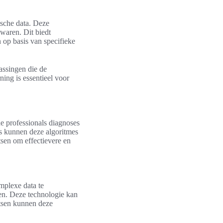
ische data. Deze
 waren. Dit biedt
 op basis van specifieke
passingen die de
ing is essentieel voor
 professionals diagnoses
s kunnen deze algoritmes
tsen om effectievere en
mplexe data te
men. Deze technologie kan
rtsen kunnen deze