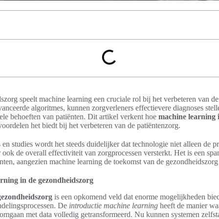
zorg speelt machine learning een cruciale rol bij het verbeteren van d
anceerde algoritmes, kunnen zorgverleners effectievere diagnoses stel
le behoeften van patiënten. Dit artikel verkent hoe
machine learning 
oordelen het biedt bij het verbeteren van de patiëntenzorg.
 en studies wordt het steeds duidelijker dat technologie niet alleen de 
ook de overall effectiviteit van zorgprocessen versterkt. Het is een sp
iënten, aangezien machine learning de toekomst van de gezondheidszor
arning in de gezondheidszorg
gezondheidszorg
is een opkomend veld dat enorme mogelijkheden bied
ndelingsprocessen. De
introductie machine learning
heeft de manier wa
omgaan met data volledig getransformeerd. Nu kunnen systemen zelfst