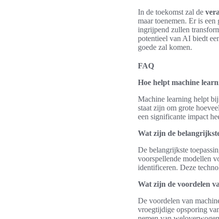
In de toekomst zal de
ver
maar toenemen. Er is een
ingrijpend zullen transfo
potentieel van AI biedt e
goede zal komen.
FAQ
Hoe helpt machine learn
Machine learning helpt bij
staat zijn om grote hoevee
een significante impact hee
Wat zijn de belangrijkst
De belangrijkste toepassi
voorspellende modellen vo
identificeren. Deze technol
Wat zijn de voordelen v
De voordelen van machine 
vroegtijdige opsporing va
nemen van weloverwogen b