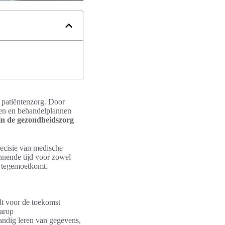
e patiëntenzorg. Door
len en behandelplannen
in de gezondheidszorg
precisie van medische
annende tijd voor zowel
g tegemoetkomt.
t voor de toekomst
arop
andig leren van gegevens,