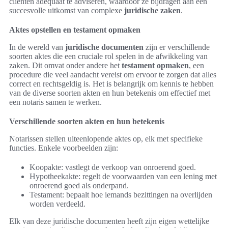
cliënten adequaat te adviseren, waardoor ze bijdragen aan een
succesvolle uitkomst van complexe
juridische zaken
.
Aktes opstellen en testament opmaken
In de wereld van
juridische documenten
zijn er verschillende
soorten aktes die een cruciale rol spelen in de afwikkeling van
zaken. Dit omvat onder andere het
testament opmaken
, een
procedure die veel aandacht vereist om ervoor te zorgen dat alles
correct en rechtsgeldig is. Het is belangrijk om kennis te hebben
van de diverse soorten akten en hun betekenis om effectief met
een notaris samen te werken.
Verschillende soorten akten en hun betekenis
Notarissen stellen uiteenlopende aktes op, elk met specifieke
functies. Enkele voorbeelden zijn:
Koopakte: vastlegt de verkoop van onroerend goed.
Hypotheekakte: regelt de voorwaarden van een lening met
onroerend goed als onderpand.
Testament: bepaalt hoe iemands bezittingen na overlijden
worden verdeeld.
Elk van deze juridische documenten heeft zijn eigen wettelijke